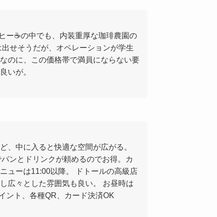
ーヒー☕️の中でも、内装重厚な珈琲農園の
気は出せそうだが、オペレーションが学生
なのに、この価格帯で満員にならない要
良いが。
ど、中に入ると快適な空間が広がる。
0円でパンとドリンクが頼めるのでお得。カ
ューは11:00以降。 ドトールの高級店
し広々とした雰囲気も良い。 お昼時は
イント、各種QR、カード決済OK