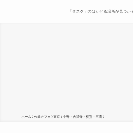
「タスク」のはかどる場所が見つか
ホーム
作業カフェ
東京
中野・吉祥寺・荻窪・三鷹