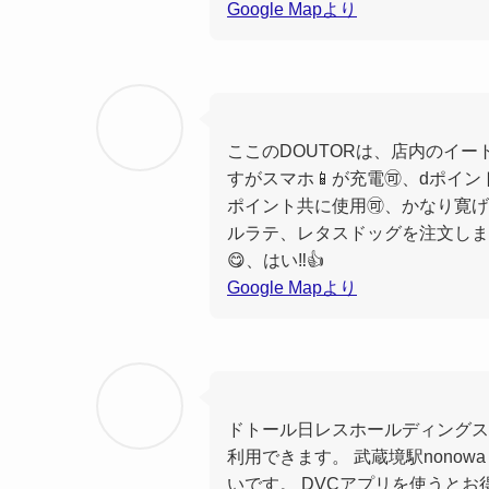
Google Mapより
ここのDOUTORは、店内のイー
すがスマホ📱が充電🉑、dポイン
ポイント共に使用🉑、かなり寛げ
ルラテ、レタスドッグを注文しま
😋、はい‼️👍
Google Mapより
ドトール日レスホールディングス
利用できます。 武蔵境駅nono
いです。 DVCアプリを使うとお