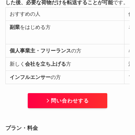
した後、必要な荷物だけを転送することが可能
です。
おすすめの人
使
副業
をはじめる方
ネ
個人事業主・フリーランス
の方
名
新しく
会社を立ち上げる
方
法
インフルエンサー
の方
フ
問い合わせする
プラン・料金