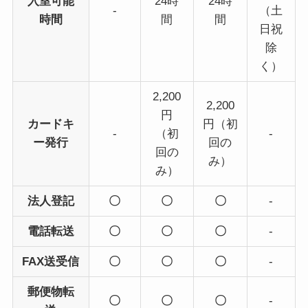
入室可能
24時
24時
-
（土
時間
間
間
日祝
除
く）
2,200
2,200
円
カードキ
円（初
-
（初
-
ー発行
回の
回の
み）
み）
法人登記
〇
〇
〇
-
電話転送
〇
〇
〇
-
FAX送受信
〇
〇
〇
-
郵便物転
〇
〇
〇
-