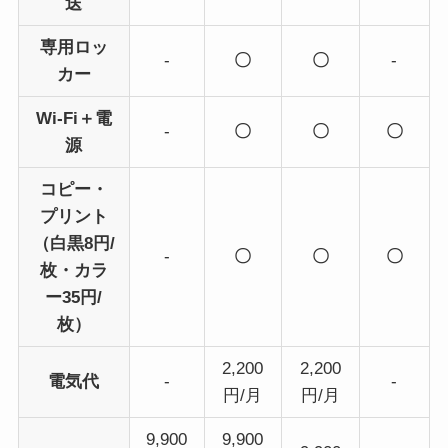
送
専用ロッ
-
〇
〇
-
カー
Wi-Fi＋電
-
〇
〇
〇
源
コピー・
プリント
（白黒8円/
-
〇
〇
〇
枚・カラ
ー35円/
枚）
2,200
2,200
電気代
-
-
円/月
円/月
9,900
9,900