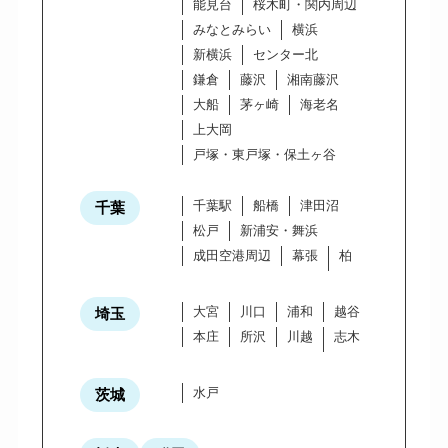
能見台
桜木町・関内周辺
みなとみらい
横浜
新横浜
センター北
鎌倉
藤沢
湘南藤沢
大船
茅ヶ崎
海老名
上大岡
戸塚・東戸塚・保土ヶ谷
千葉駅
船橋
津田沼
千葉
松戸
新浦安・舞浜
成田空港周辺
幕張
柏
大宮
川口
浦和
越谷
埼玉
本庄
所沢
川越
志木
水戸
茨城