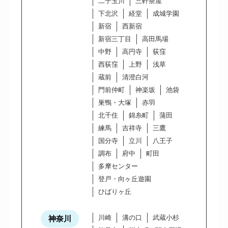
二子玉川
三軒茶屋
下北沢
経堂
成城学園
新宿
西新宿
新宿三丁目
高田馬場
中野
高円寺
荻窪
西荻窪
上野
浅草
蔵前
清澄白河
門前仲町
神楽坂
池袋
巣鴨・大塚
赤羽
北千住
錦糸町
蒲田
練馬
吉祥寺
三鷹
国分寺
立川
八王子
調布
府中
町田
多摩センター
登戸・向ヶ丘遊園
ひばりヶ丘
川崎
溝の口
武蔵小杉
神奈川