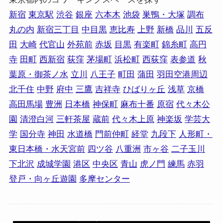
新宿
東京駅
渋谷
銀座
六本木
池袋
巣鴨・大塚
調布
丸の内
新宿三丁目
中目黒
恵比寿
上野
新橋
品川
五反
田
大崎
代官山
外苑前
赤坂
目黒
有楽町
錦糸町
高円
寺
田町
西新宿
荻窪
茅場町
浜松町
西荻窪
表参道
秋
葉原・御茶ノ水
立川
八王子
町田
蒲田
羽田空港周辺
北千住
中野
府中
三鷹
吉祥寺
ひばりヶ丘
浅草
京橋
高田馬場
豊洲
日本橋
神保町
麻布十番
原宿
代々木公
園
清澄白河
三軒茶屋
蔵前
代々木上原
神楽坂
学芸大
学
国分寺
神田
水道橋
門前仲町
経堂
九段下
人形町・
東日本橋・水天宮前
四ツ谷
八重洲
市ヶ谷
二子玉川
下北沢
成城学園
港区
中央区
青山
虎ノ門
練馬
赤羽
登戸・向ヶ丘遊園
多摩センター