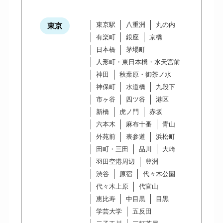
東京駅
八重洲
丸の内
東京
有楽町
銀座
京橋
日本橋
茅場町
人形町・東日本橋・水天宮前
神田
秋葉原・御茶ノ水
神保町
水道橋
九段下
市ヶ谷
四ツ谷
港区
新橋
虎ノ門
赤坂
六本木
麻布十番
青山
外苑前
表参道
浜松町
田町・三田
品川
大崎
羽田空港周辺
豊洲
渋谷
原宿
代々木公園
代々木上原
代官山
恵比寿
中目黒
目黒
学芸大学
五反田