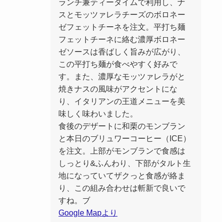
ランチ兼ティータイムで利用し、ナ
スとモッツァレラチーズのボロネー
ゼフェットチーネを注文。平打ち麺
フェットチーネに絡む濃厚ボロネー
ゼソースは香ばしく旨みが広がり、
この平打ち麺が食べやすく好みで
す。また、濃厚なモッツァレラがと
焼きナスの風味がアクセントにな
り、イタリアンの王道メニューを美
味しく味わいました。
食後のデザートに和栗のモンブラン
と本日のブリュワーコーヒー（ICE）
を注文。上部がモンブランで食感は
しっとり&ふんわり、下部がタルト生
地になっていてザクっと食感が絡ま
り、この組み合わせは斬新で良いで
すね。ブ
Google Mapより