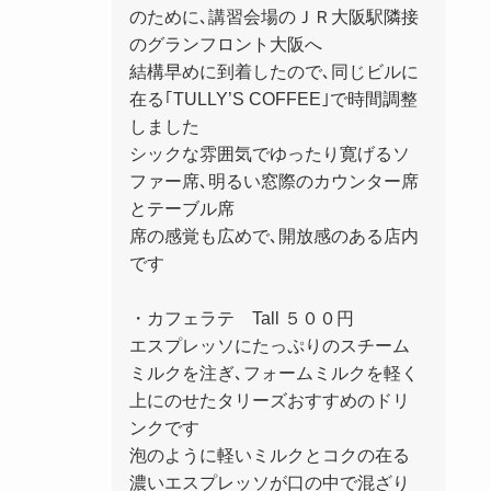
のために､講習会場のＪＲ大阪駅隣接
のグランフロント大阪へ
結構早めに到着したので､同じビルに
在る｢TULLY’S COFFEE｣で時間調整
しました
シックな雰囲気でゆったり寛げるソ
ファー席､明るい窓際のカウンター席
とテーブル席
席の感覚も広めで､開放感のある店内
です
・カフェラテ Tall ５００円
エスプレッソにたっぷりのスチーム
ミルクを注ぎ､フォームミルクを軽く
上にのせたタリーズおすすめのドリ
ンクです
泡のように軽いミルクとコクの在る
濃いエスプレッソが口の中で混ざり