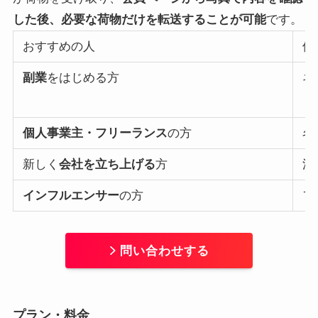
した後、必要な荷物だけを転送することが可能
です。
おすすめの人
使
副業
をはじめる方
ネ
個人事業主・フリーランス
の方
名
新しく
会社を立ち上げる
方
法
インフルエンサー
の方
フ
問い合わせする
プラン・料金