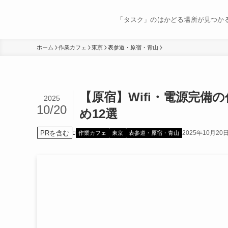
「タスク」のはかどる場所が見つか
ホーム
作業カフェ
東京
表参道・原宿・青山
【原宿】Wifi・電源完
2025
10/20
め12選
PRを含む
2025年10月20
作業カフェ
東京
表参道・原宿・青山