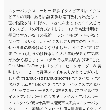
スターバックスコーヒー 舞浜イクスピアリ店 イクス
ピアリの1階にある店舗 舞浜駅南口改札を出たら正
面の階段を降り1階へ。（改札を出てそのまま入ると
イクスピアリの2階になります） コチラも連休明け
平日ですがかなりの混雑。 ランド内に行く事がなく
なってしまいましたがイクスピアリ内での打ち合わ
せや食事の機会は多くなりました。 イクスピアリに
来ていつも思うのは行きゆく人の笑顔が多く空気感
が温かく感じます☺️ コチラでも舞浜駅店でGETした
One More Coffeeでドリップコーヒーをオーダー☕️ 美
味しいコーヒーと舞浜スマイルありがとうございま
した😊 #starbucks #starbuckscoffee #スタバなう #ス
タバグラム #全国のスタバ #スターバックス #スタバ
#ドリップコーヒー #スタバ旅 #スタバスマイル #マ
イストアパスポート初心者🔰 #マイストアパスポー
ト #スタバ外観 #千葉県 #浦安市 #舞浜 #スターバッ
クスコーヒー舞浜イクスピアリ店 #舞浜駅 #イクスピ