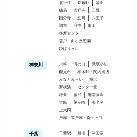
北千住
錦糸町
蒲田
練馬
吉祥寺
三鷹
国分寺
立川
八王子
調布
府中
町田
多摩センター
登戸・向ヶ丘遊園
ひばりヶ丘
川崎
溝の口
武蔵小杉
神奈川
能見台
桜木町・関内周辺
みなとみらい
横浜
新横浜
センター北
鎌倉
藤沢
湘南藤沢
大船
茅ヶ崎
海老名
上大岡
戸塚・東戸塚・保土ヶ谷
千葉駅
船橋
津田沼
千葉