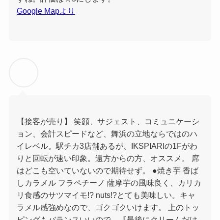
Google Mapより
【接客が売り】 笑顔、サジェスト、コミュニケーシ
ョン、会計スピードなど、舞浜の立地ならではのハ
イレベル。駅チカ3店舗あるが、IKSPIARIの1Fがわ
りと回転が速い印象。遠方からの方、オススメ。 席
はどこも空いていないので期待せず。 ●焼き芋 香ば
しカラメル フラペチーノ 薩摩芋の風味良く、カリカ
リ食感のサツマイモ!? nuts!?とても美味しい。キャ
ラメル感強めなので、ゴクゴクいけます。 上のトッ
ピングもバランスいいので、『最後にクリームだけ