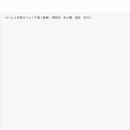
ホーム
作業カフェ
千葉
船橋・津田沼・本八幡・浦安・市川