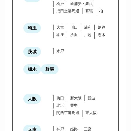
松戸
新浦安・舞浜
成田空港周辺
幕張
柏
大宮
川口
浦和
越谷
埼玉
本庄
所沢
川越
志木
水戸
茨城
栃木
群馬
梅田
新大阪
難波
大阪
北浜
豊中
関西空港周辺
東大阪
神戸
姫路
三宮
兵庫