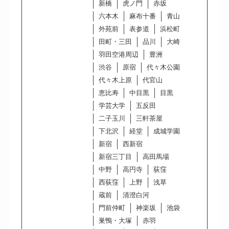
新橋
虎ノ門
赤坂
六本木
麻布十番
青山
外苑前
表参道
浜松町
田町・三田
品川
大崎
羽田空港周辺
豊洲
渋谷
原宿
代々木公園
代々木上原
代官山
恵比寿
中目黒
目黒
学芸大学
五反田
二子玉川
三軒茶屋
下北沢
経堂
成城学園
新宿
西新宿
新宿三丁目
高田馬場
中野
高円寺
荻窪
西荻窪
上野
浅草
蔵前
清澄白河
門前仲町
神楽坂
池袋
巣鴨・大塚
赤羽