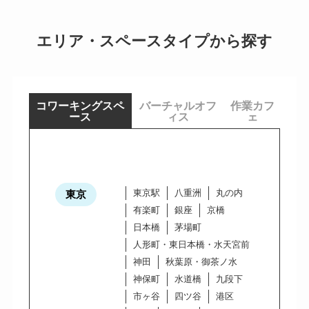
エリア・スペースタイプから探す
コワーキングスペ
バーチャルオフ
作業カフ
ース
ィス
ェ
東京駅
八重洲
丸の内
東京
有楽町
銀座
京橋
日本橋
茅場町
人形町・東日本橋・水天宮前
神田
秋葉原・御茶ノ水
神保町
水道橋
九段下
市ヶ谷
四ツ谷
港区