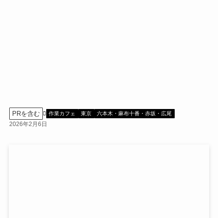
PRを含む
作業カフェ
東京
六本木・麻布十番・赤坂・広尾
2026年2月6日