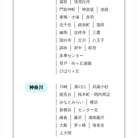
蔵前
清澄白河
門前仲町
神楽坂
池袋
巣鴨・大塚
赤羽
北千住
錦糸町
蒲田
練馬
吉祥寺
三鷹
国分寺
立川
八王子
調布
府中
町田
多摩センター
登戸・向ヶ丘遊園
ひばりヶ丘
川崎
溝の口
武蔵小杉
神奈川
能見台
桜木町・関内周辺
みなとみらい
横浜
新横浜
センター北
鎌倉
藤沢
湘南藤沢
大船
茅ヶ崎
海老名
上大岡