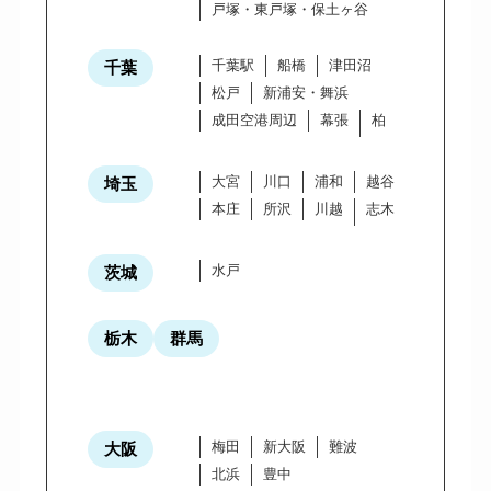
戸塚・東戸塚・保土ヶ谷
千葉駅
船橋
津田沼
千葉
松戸
新浦安・舞浜
成田空港周辺
幕張
柏
大宮
川口
浦和
越谷
埼玉
本庄
所沢
川越
志木
水戸
茨城
栃木
群馬
梅田
新大阪
難波
大阪
北浜
豊中