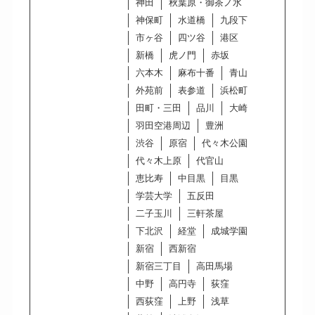
神田
秋葉原・御茶ノ水
神保町
水道橋
九段下
市ヶ谷
四ツ谷
港区
新橋
虎ノ門
赤坂
六本木
麻布十番
青山
外苑前
表参道
浜松町
田町・三田
品川
大崎
羽田空港周辺
豊洲
渋谷
原宿
代々木公園
代々木上原
代官山
恵比寿
中目黒
目黒
学芸大学
五反田
二子玉川
三軒茶屋
下北沢
経堂
成城学園
新宿
西新宿
新宿三丁目
高田馬場
中野
高円寺
荻窪
西荻窪
上野
浅草