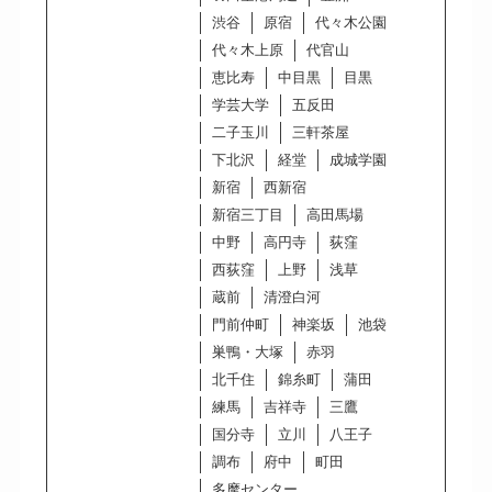
渋谷
原宿
代々木公園
代々木上原
代官山
恵比寿
中目黒
目黒
学芸大学
五反田
二子玉川
三軒茶屋
下北沢
経堂
成城学園
新宿
西新宿
新宿三丁目
高田馬場
中野
高円寺
荻窪
西荻窪
上野
浅草
蔵前
清澄白河
門前仲町
神楽坂
池袋
巣鴨・大塚
赤羽
北千住
錦糸町
蒲田
練馬
吉祥寺
三鷹
国分寺
立川
八王子
調布
府中
町田
多摩センター