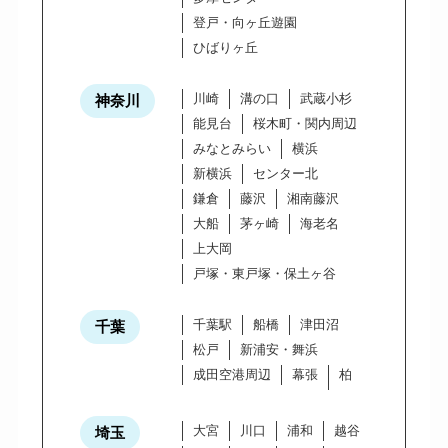
登戸・向ヶ丘遊園
ひばりヶ丘
川崎
溝の口
武蔵小杉
神奈川
能見台
桜木町・関内周辺
みなとみらい
横浜
新横浜
センター北
鎌倉
藤沢
湘南藤沢
大船
茅ヶ崎
海老名
上大岡
戸塚・東戸塚・保土ヶ谷
千葉駅
船橋
津田沼
千葉
松戸
新浦安・舞浜
成田空港周辺
幕張
柏
大宮
川口
浦和
越谷
埼玉