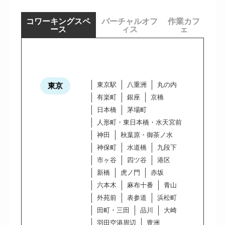
コワーキングスペ
バーチャルオフ
作業カフ
ース
ィス
ェ
東京駅
八重洲
丸の内
東京
有楽町
銀座
京橋
日本橋
茅場町
人形町・東日本橋・水天宮前
神田
秋葉原・御茶ノ水
神保町
水道橋
九段下
市ヶ谷
四ツ谷
港区
新橋
虎ノ門
赤坂
六本木
麻布十番
青山
外苑前
表参道
浜松町
田町・三田
品川
大崎
羽田空港周辺
豊洲