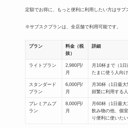
定額でお得に、もっと便利に利用したい方はサブ
※サブスクプランは、全店舗で利用可能です。
プラン
料金（税
詳細
抜）
ライトプラン
2,980円/
月10杯まで（1
月
たまに使う人向
スタンダード
6,000円/
月30杯（1日最
プラン
月
頻繁に利用する
プレミアムプ
8,000円/
月60杯（1日最大
ラン
月
飲み物の他、個
り便利に使いた