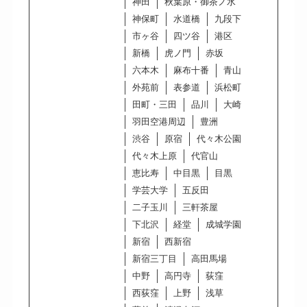
神田
秋葉原・御茶ノ水
神保町
水道橋
九段下
市ヶ谷
四ツ谷
港区
新橋
虎ノ門
赤坂
六本木
麻布十番
青山
外苑前
表参道
浜松町
田町・三田
品川
大崎
羽田空港周辺
豊洲
渋谷
原宿
代々木公園
代々木上原
代官山
恵比寿
中目黒
目黒
学芸大学
五反田
二子玉川
三軒茶屋
下北沢
経堂
成城学園
新宿
西新宿
新宿三丁目
高田馬場
中野
高円寺
荻窪
西荻窪
上野
浅草