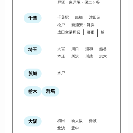
戸塚・東戸塚・保土ヶ谷
千葉駅
船橋
津田沼
千葉
松戸
新浦安・舞浜
成田空港周辺
幕張
柏
大宮
川口
浦和
越谷
埼玉
本庄
所沢
川越
志木
水戸
茨城
栃木
群馬
梅田
新大阪
難波
大阪
北浜
豊中