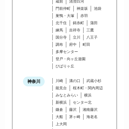
蔵前
清澄白河
門前仲町
神楽坂
池袋
巣鴨・大塚
赤羽
北千住
錦糸町
蒲田
練馬
吉祥寺
三鷹
国分寺
立川
八王子
調布
府中
町田
多摩センター
登戸・向ヶ丘遊園
ひばりヶ丘
川崎
溝の口
武蔵小杉
神奈川
能見台
桜木町・関内周辺
みなとみらい
横浜
新横浜
センター北
鎌倉
藤沢
湘南藤沢
大船
茅ヶ崎
海老名
上大岡