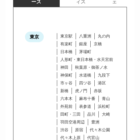
ース
ィス
ェ
東京駅
八重洲
丸の内
東京
有楽町
銀座
京橋
日本橋
茅場町
人形町・東日本橋・水天宮前
神田
秋葉原・御茶ノ水
神保町
水道橋
九段下
市ヶ谷
四ツ谷
港区
新橋
虎ノ門
赤坂
六本木
麻布十番
青山
外苑前
表参道
浜松町
田町・三田
品川
大崎
羽田空港周辺
豊洲
渋谷
原宿
代々木公園
代々木上原
代官山