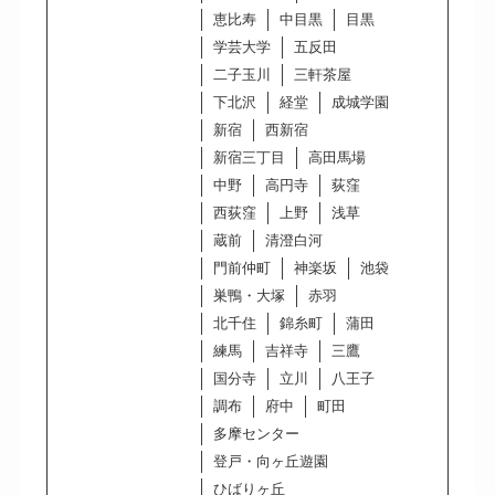
恵比寿
中目黒
目黒
学芸大学
五反田
二子玉川
三軒茶屋
下北沢
経堂
成城学園
新宿
西新宿
新宿三丁目
高田馬場
中野
高円寺
荻窪
西荻窪
上野
浅草
蔵前
清澄白河
門前仲町
神楽坂
池袋
巣鴨・大塚
赤羽
北千住
錦糸町
蒲田
練馬
吉祥寺
三鷹
国分寺
立川
八王子
調布
府中
町田
多摩センター
登戸・向ヶ丘遊園
ひばりヶ丘