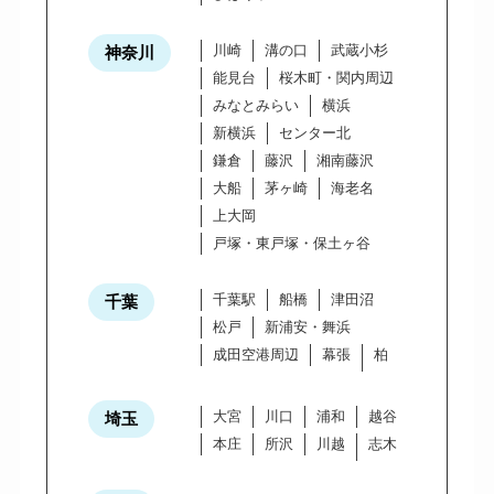
川崎
溝の口
武蔵小杉
神奈川
能見台
桜木町・関内周辺
みなとみらい
横浜
新横浜
センター北
鎌倉
藤沢
湘南藤沢
大船
茅ヶ崎
海老名
上大岡
戸塚・東戸塚・保土ヶ谷
千葉駅
船橋
津田沼
千葉
松戸
新浦安・舞浜
成田空港周辺
幕張
柏
大宮
川口
浦和
越谷
埼玉
本庄
所沢
川越
志木