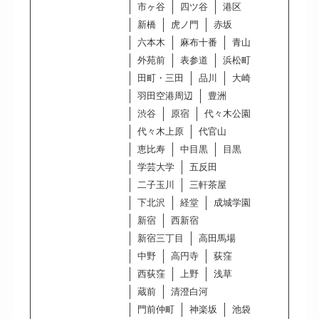
市ヶ谷
四ツ谷
港区
新橋
虎ノ門
赤坂
六本木
麻布十番
青山
外苑前
表参道
浜松町
田町・三田
品川
大崎
羽田空港周辺
豊洲
渋谷
原宿
代々木公園
代々木上原
代官山
恵比寿
中目黒
目黒
学芸大学
五反田
二子玉川
三軒茶屋
下北沢
経堂
成城学園
新宿
西新宿
新宿三丁目
高田馬場
中野
高円寺
荻窪
西荻窪
上野
浅草
蔵前
清澄白河
門前仲町
神楽坂
池袋