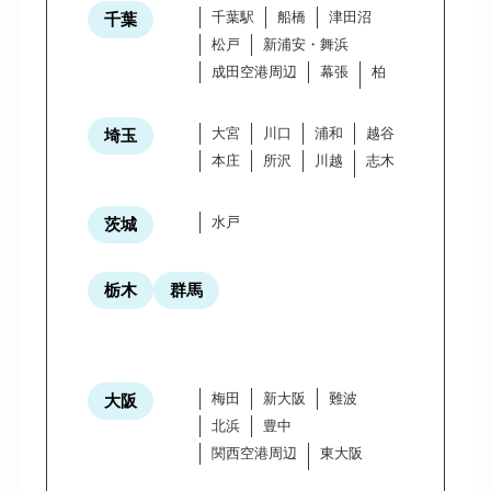
千葉駅
船橋
津田沼
千葉
松戸
新浦安・舞浜
成田空港周辺
幕張
柏
大宮
川口
浦和
越谷
埼玉
本庄
所沢
川越
志木
水戸
茨城
栃木
群馬
梅田
新大阪
難波
大阪
北浜
豊中
関西空港周辺
東大阪