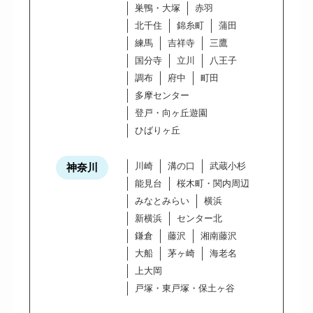
巣鴨・大塚
赤羽
北千住
錦糸町
蒲田
練馬
吉祥寺
三鷹
国分寺
立川
八王子
調布
府中
町田
多摩センター
登戸・向ヶ丘遊園
ひばりヶ丘
川崎
溝の口
武蔵小杉
神奈川
能見台
桜木町・関内周辺
みなとみらい
横浜
新横浜
センター北
鎌倉
藤沢
湘南藤沢
大船
茅ヶ崎
海老名
上大岡
戸塚・東戸塚・保土ヶ谷