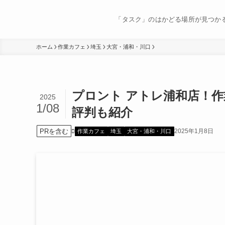
「タスク」のはかどる場所が見つか
ホーム
作業カフェ
埼玉
大宮・浦和・川口
プロント アトレ浦和店！
2025
1/08
評判も紹介
PRを含む
2025年1月8日
作業カフェ
埼玉
大宮・浦和・川口