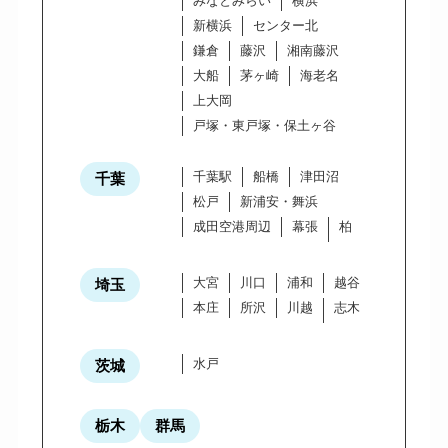
みなとみらい
横浜
新横浜
センター北
鎌倉
藤沢
湘南藤沢
大船
茅ヶ崎
海老名
上大岡
戸塚・東戸塚・保土ヶ谷
千葉駅
船橋
津田沼
千葉
松戸
新浦安・舞浜
成田空港周辺
幕張
柏
大宮
川口
浦和
越谷
埼玉
本庄
所沢
川越
志木
水戸
茨城
栃木
群馬