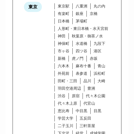
東京駅
八重洲
丸の内
東京
有楽町
銀座
京橋
日本橋
茅場町
人形町・東日本橋・水天宮前
神田
秋葉原・御茶ノ水
神保町
水道橋
九段下
市ヶ谷
四ツ谷
港区
新橋
虎ノ門
赤坂
六本木
麻布十番
青山
外苑前
表参道
浜松町
田町・三田
品川
大崎
羽田空港周辺
豊洲
渋谷
原宿
代々木公園
代々木上原
代官山
恵比寿
中目黒
目黒
学芸大学
五反田
二子玉川
三軒茶屋
下北沢
経堂
成城学園