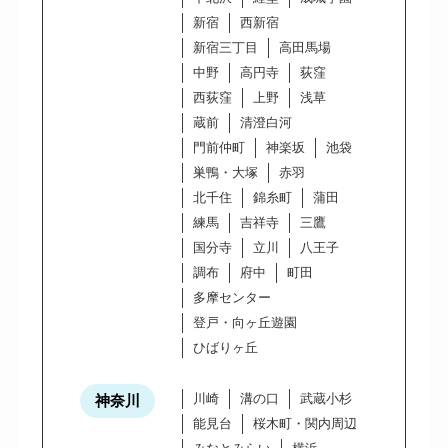
新宿
西新宿
新宿三丁目
高田馬場
中野
高円寺
荻窪
西荻窪
上野
浅草
蔵前
清澄白河
門前仲町
神楽坂
池袋
巣鴨・大塚
赤羽
北千住
錦糸町
蒲田
練馬
吉祥寺
三鷹
国分寺
立川
八王子
調布
府中
町田
多摩センター
登戸・向ヶ丘遊園
ひばりヶ丘
川崎
溝の口
武蔵小杉
神奈川
能見台
桜木町・関内周辺