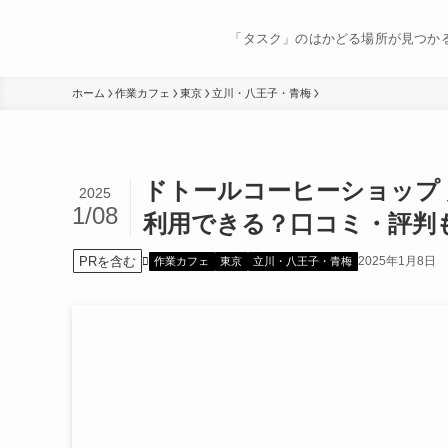
「タスク」のはかどる場所が見つか
ホーム
作業カフェ
東京
立川・八王子・青梅
ドトールコーヒーショップ
2025
1/08
利用できる？口コミ・評判
PRを含む
2025年1月8日
作業カフェ
東京
立川・八王子・青梅