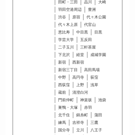
田町・三田
品川
大崎
羽田空港周辺
豊洲
渋谷
原宿
代々木公園
代々木上原
代官山
恵比寿
中目黒
目黒
学芸大学
五反田
二子玉川
三軒茶屋
下北沢
経堂
成城学園
新宿
西新宿
新宿三丁目
高田馬場
中野
高円寺
荻窪
西荻窪
上野
浅草
蔵前
清澄白河
門前仲町
神楽坂
池袋
巣鴨・大塚
赤羽
北千住
錦糸町
蒲田
練馬
吉祥寺
三鷹
国分寺
立川
八王子