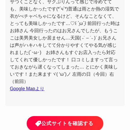
サつくことなく、サクぷりんって感じで冷めてて
も、美味しかったです(*´ч`*)普通は雨とか熱の湿気で
衣がべチャベちゃになるけど、そんなことなくて、
とっても美味しかったです…♡꒰ ´͈ω`͈꒱ 前回行った時は
お姉さん 今回行ったのはお兄さんでしたが、もうこ
こは美男美女しか居ません…天国( ˶˙ – ˙˵ )ᐝ お兄さん
は声がハキハキしてて分かりやすくてやる気が感じ
れました(`･ω･)ゞお姉さんもすぐお店入ったら対応
してくれて優しかったです！ 口コミしますって言っ
ておきながら遅くなってしまった… とにかく美味し
いです！また来ますヾ( ‘ω’)ノ 左雨の日（今回）右
（前回）
Google Mapより
公式サイトを確認する