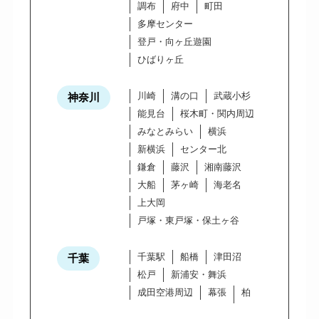
調布
府中
町田
多摩センター
登戸・向ヶ丘遊園
ひばりヶ丘
川崎
溝の口
武蔵小杉
神奈川
能見台
桜木町・関内周辺
みなとみらい
横浜
新横浜
センター北
鎌倉
藤沢
湘南藤沢
大船
茅ヶ崎
海老名
上大岡
戸塚・東戸塚・保土ヶ谷
千葉駅
船橋
津田沼
千葉
松戸
新浦安・舞浜
成田空港周辺
幕張
柏