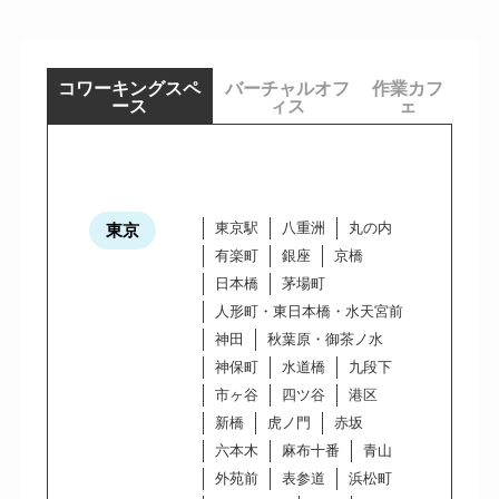
コワーキングスペ
バーチャルオフ
作業カフ
ース
ィス
ェ
東京駅
八重洲
丸の内
東京
有楽町
銀座
京橋
日本橋
茅場町
人形町・東日本橋・水天宮前
神田
秋葉原・御茶ノ水
神保町
水道橋
九段下
市ヶ谷
四ツ谷
港区
新橋
虎ノ門
赤坂
六本木
麻布十番
青山
外苑前
表参道
浜松町