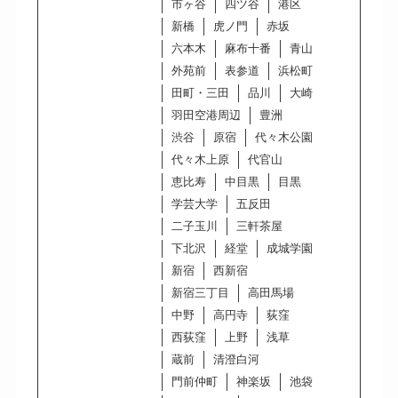
市ヶ谷
四ツ谷
港区
新橋
虎ノ門
赤坂
六本木
麻布十番
青山
外苑前
表参道
浜松町
田町・三田
品川
大崎
羽田空港周辺
豊洲
渋谷
原宿
代々木公園
代々木上原
代官山
恵比寿
中目黒
目黒
学芸大学
五反田
二子玉川
三軒茶屋
下北沢
経堂
成城学園
新宿
西新宿
新宿三丁目
高田馬場
中野
高円寺
荻窪
西荻窪
上野
浅草
蔵前
清澄白河
門前仲町
神楽坂
池袋