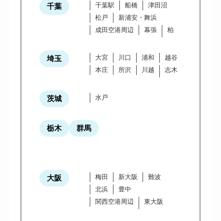
千葉駅
船橋
津田沼
千葉
松戸
新浦安・舞浜
成田空港周辺
幕張
柏
大宮
川口
浦和
越谷
埼玉
本庄
所沢
川越
志木
水戸
茨城
栃木
群馬
梅田
新大阪
難波
大阪
北浜
豊中
関西空港周辺
東大阪