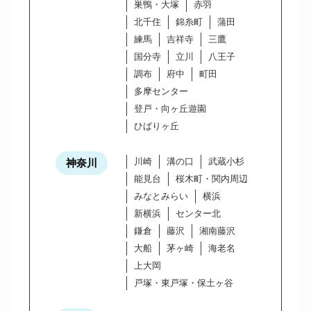
巣鴨・大塚
赤羽
北千住
錦糸町
蒲田
練馬
吉祥寺
三鷹
国分寺
立川
八王子
調布
府中
町田
多摩センター
登戸・向ヶ丘遊園
ひばりヶ丘
川崎
溝の口
武蔵小杉
神奈川
能見台
桜木町・関内周辺
みなとみらい
横浜
新横浜
センター北
鎌倉
藤沢
湘南藤沢
大船
茅ヶ崎
海老名
上大岡
戸塚・東戸塚・保土ヶ谷