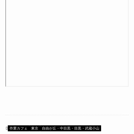
作業カフェ
東京
自由が丘・中目黒・目黒・武蔵小山