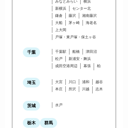
みなとみらい
横浜
新横浜
センター北
鎌倉
藤沢
湘南藤沢
大船
茅ヶ崎
海老名
上大岡
戸塚・東戸塚・保土ヶ谷
千葉駅
船橋
津田沼
千葉
松戸
新浦安・舞浜
成田空港周辺
幕張
柏
大宮
川口
浦和
越谷
埼玉
本庄
所沢
川越
志木
水戸
茨城
栃木
群馬