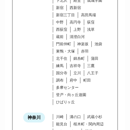
下北沢
経堂
成城学園
新宿
西新宿
新宿三丁目
高田馬場
中野
高円寺
荻窪
西荻窪
上野
浅草
蔵前
清澄白河
門前仲町
神楽坂
池袋
巣鴨・大塚
赤羽
北千住
錦糸町
蒲田
練馬
吉祥寺
三鷹
国分寺
立川
八王子
調布
府中
町田
多摩センター
登戸・向ヶ丘遊園
ひばりヶ丘
川崎
溝の口
武蔵小杉
神奈川
能見台
桜木町・関内周辺