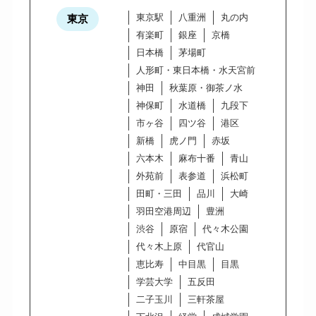
東京駅
八重洲
丸の内
東京
有楽町
銀座
京橋
日本橋
茅場町
人形町・東日本橋・水天宮前
神田
秋葉原・御茶ノ水
神保町
水道橋
九段下
市ヶ谷
四ツ谷
港区
新橋
虎ノ門
赤坂
六本木
麻布十番
青山
外苑前
表参道
浜松町
田町・三田
品川
大崎
羽田空港周辺
豊洲
渋谷
原宿
代々木公園
代々木上原
代官山
恵比寿
中目黒
目黒
学芸大学
五反田
二子玉川
三軒茶屋