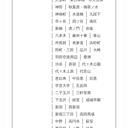
神田
秋葉原・御茶ノ水
神保町
水道橋
九段下
市ヶ谷
四ツ谷
港区
新橋
虎ノ門
赤坂
六本木
麻布十番
青山
外苑前
表参道
浜松町
田町・三田
品川
大崎
羽田空港周辺
豊洲
渋谷
原宿
代々木公園
代々木上原
代官山
恵比寿
中目黒
目黒
学芸大学
五反田
二子玉川
三軒茶屋
下北沢
経堂
成城学園
新宿
西新宿
新宿三丁目
高田馬場
中野
高円寺
荻窪