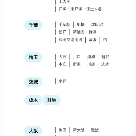
上大岡
戸塚・東戸塚・保土ヶ谷
千葉駅
船橋
津田沼
千葉
松戸
新浦安・舞浜
成田空港周辺
幕張
柏
大宮
川口
浦和
越谷
埼玉
本庄
所沢
川越
志木
水戸
茨城
栃木
群馬
梅田
新大阪
難波
大阪