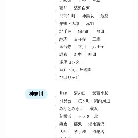
西荻窪
上野
浅草
蔵前
清澄白河
門前仲町
神楽坂
池袋
巣鴨・大塚
赤羽
北千住
錦糸町
蒲田
練馬
吉祥寺
三鷹
国分寺
立川
八王子
調布
府中
町田
多摩センター
登戸・向ヶ丘遊園
ひばりヶ丘
川崎
溝の口
武蔵小杉
神奈川
能見台
桜木町・関内周辺
みなとみらい
横浜
新横浜
センター北
鎌倉
藤沢
湘南藤沢
大船
茅ヶ崎
海老名