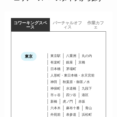
コワーキングスペ
バーチャルオフ
作業カフ
ース
ィス
ェ
東京駅
八重洲
丸の内
東京
有楽町
銀座
京橋
日本橋
茅場町
人形町・東日本橋・水天宮前
神田
秋葉原・御茶ノ水
神保町
水道橋
九段下
市ヶ谷
四ツ谷
港区
新橋
虎ノ門
赤坂
六本木
麻布十番
青山
外苑前
表参道
浜松町