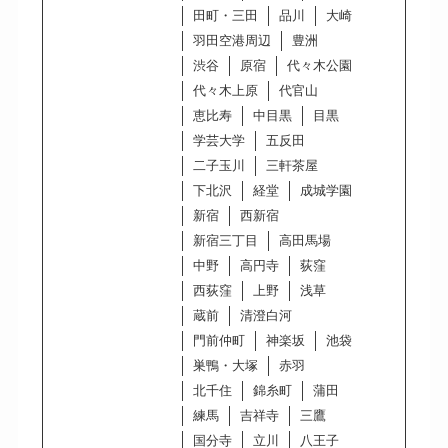
田町・三田
品川
大崎
羽田空港周辺
豊洲
渋谷
原宿
代々木公園
代々木上原
代官山
恵比寿
中目黒
目黒
学芸大学
五反田
二子玉川
三軒茶屋
下北沢
経堂
成城学園
新宿
西新宿
新宿三丁目
高田馬場
中野
高円寺
荻窪
西荻窪
上野
浅草
蔵前
清澄白河
門前仲町
神楽坂
池袋
巣鴨・大塚
赤羽
北千住
錦糸町
蒲田
練馬
吉祥寺
三鷹
国分寺
立川
八王子