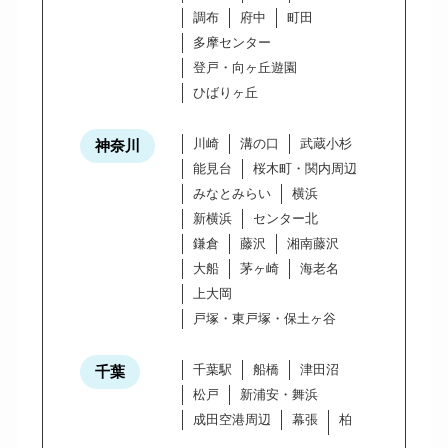
調布
府中
町田
多摩センター
登戸・向ヶ丘遊園
ひばりヶ丘
川崎
溝の口
武蔵小杉
神奈川
能見台
桜木町・関内周辺
みなとみらい
横浜
新横浜
センター北
鎌倉
藤沢
湘南藤沢
大船
茅ヶ崎
海老名
上大岡
戸塚・東戸塚・保土ヶ谷
千葉駅
船橋
津田沼
千葉
松戸
新浦安・舞浜
成田空港周辺
幕張
柏