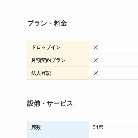
プラン・料金
ドロップイン
月額契約プラン
法人登記
設備・サービス
席数
54席