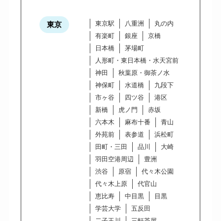
東京駅
八重洲
丸の内
東京
有楽町
銀座
京橋
日本橋
茅場町
人形町・東日本橋・水天宮前
神田
秋葉原・御茶ノ水
神保町
水道橋
九段下
市ヶ谷
四ツ谷
港区
新橋
虎ノ門
赤坂
六本木
麻布十番
青山
外苑前
表参道
浜松町
田町・三田
品川
大崎
羽田空港周辺
豊洲
渋谷
原宿
代々木公園
代々木上原
代官山
恵比寿
中目黒
目黒
学芸大学
五反田
二子玉川
三軒茶屋