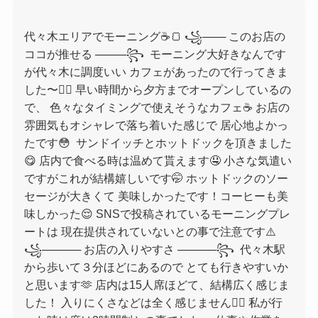
代々木エリアでモーニング☕️🍞 ꧁─── このお店の
ココが推せる ────꧂ ⁡ モーニング大好きなんです
が代々木に調度いい カフェがあったので行ってきま
した〜🚶‍♀️ 早い時間から夕方までオープンしているの
で、 色々なタイミングで使えそうなカフェ☕️ お店の
雰囲気もオシャレで落ち着いた感じで 居心地よかっ
たです😳 ⁡ サンドイッチとホットドックを頂きました
😋 店内で食べる時は温めて貰えます🤤 小さな気遣い
ですがこれが結構嬉しいです🤭 ホットドックのソー
セージが大きくて 美味しかったです！コーヒーも美
味しかった😌 SNSで投稿されているモーニングプレ
ートは 現在提供されていないとの事で注意です⚠️ ⁡
꧁───── お店の入りやすさ ─────꧂ ⁡ 代々木駅
から歩いて３分ほどにあるので とても行きやすいか
と思います🫶 店内は15人席ほどて、結構広く感じま
した！ 入りにくさなどは全く感じません🙆‍♀️ 私が行