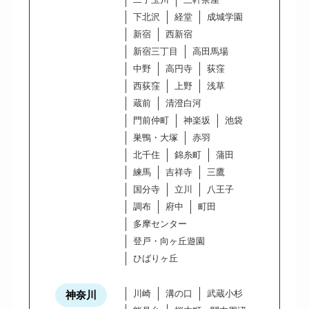
下北沢
経堂
成城学園
新宿
西新宿
新宿三丁目
高田馬場
中野
高円寺
荻窪
西荻窪
上野
浅草
蔵前
清澄白河
門前仲町
神楽坂
池袋
巣鴨・大塚
赤羽
北千住
錦糸町
蒲田
練馬
吉祥寺
三鷹
国分寺
立川
八王子
調布
府中
町田
多摩センター
登戸・向ヶ丘遊園
ひばりヶ丘
川崎
溝の口
武蔵小杉
神奈川