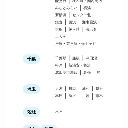
能見台
桜木町・関内周辺
みなとみらい
横浜
新横浜
センター北
鎌倉
藤沢
湘南藤沢
大船
茅ヶ崎
海老名
上大岡
戸塚・東戸塚・保土ヶ谷
千葉駅
船橋
津田沼
千葉
松戸
新浦安・舞浜
成田空港周辺
幕張
柏
大宮
川口
浦和
越谷
埼玉
本庄
所沢
川越
志木
水戸
茨城