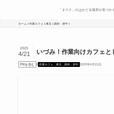
「タスク」のはかどる場所が見つか
ホーム
作業カフェ
東京
調布・府中
2025
いづみ！作業向けカフェと
4/21
PRを含む
2025年4月21日
作業カフェ
東京
調布・府中