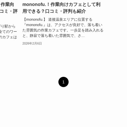
！作業向
mononofu.！作業向けカフェとして利
コミ・評
用できる？口コミ・評判も紹介
【mononofu.】 道後温泉エリアに位置する
『mononofu.』は、アクセスが良好で、落ち着い
寄り駅から
た雰囲気の作業カフェです。一歩足を踏み入れる
全てのワー
と、静寂で落ち着いた雰囲気で、さ...
のカフェは
2026年2月6日
1