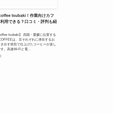
 coffee tsubaki！作業向けカフ
て利用できる？口コミ・評判も紹
 coffee tsubaki】 四国・愛媛に位置する
H COFFEEは、豆それぞれに潜在するお
引き出す焙煎で仕上げたコーヒーが楽し
。高速Wi-Fiと電...
日