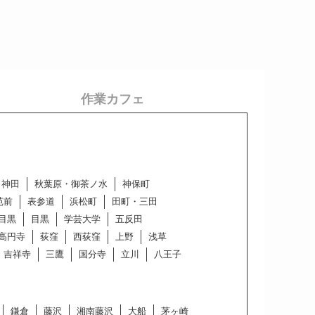
作業カフェ
神田
秋葉原・御茶ノ水
神保町
苑前
表参道
浜松町
田町・三田
目黒
目黒
学芸大学
五反田
高円寺
荻窪
西荻窪
上野
浅草
吉祥寺
三鷹
国分寺
立川
八王子
鎌倉
藤沢
湘南藤沢
大船
茅ヶ崎