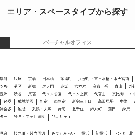
エリア・スペースタイプから探す
バーチャルオフィス
楽町
銀座
京橋
日本橋
茅場町
人形町・東日本橋・水天宮前
ツ谷
港区
新橋
虎ノ門
赤坂
六本木
麻布十番
青山
外
豊洲
渋谷
原宿
代々木公園
代々木上原
代官山
恵比寿
中
経堂
成城学園
新宿
西新宿
新宿三丁目
高田馬場
中野
神楽坂
池袋
巣鴨・大塚
赤羽
北千住
錦糸町
蒲田
練馬
ター
登戸・向ヶ丘遊園
ひばりヶ丘
見台
桜木町・関内周辺
みなとみらい
横浜
新横浜
センター北