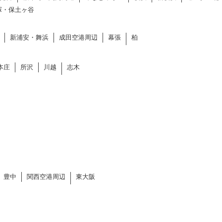
塚・保土ヶ谷
新浦安・舞浜
成田空港周辺
幕張
柏
本庄
所沢
川越
志木
豊中
関西空港周辺
東大阪