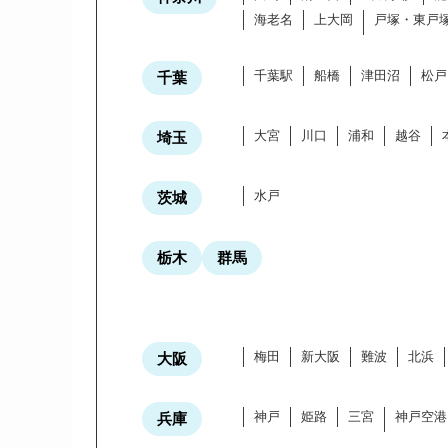
海老名
上大岡
戸塚・東戸
千葉駅
船橋
津田沼
松戸
千葉
大宮
川口
浦和
越谷
埼玉
水戸
茨城
栃木
群馬
梅田
新大阪
難波
北浜
大阪
神戸
姫路
三宮
神戸空港
兵庫