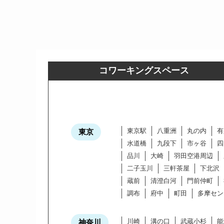
コワーキングスペース
東京駅
八重洲
丸の内
有
東京
水道橋
九段下
市ヶ谷
四
品川
大崎
羽田空港周辺
二子玉川
三軒茶屋
下北沢
蔵前
清澄白河
門前仲町
調布
府中
町田
多摩セン
川崎
溝の口
武蔵小杉
能
神奈川