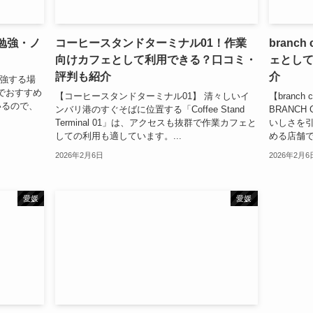
・勉強・ノ
コーヒースタンドターミナル01！作業
branch
向けカフェとして利用できる？口コミ・
ェとし
評判も紹介
介
勉強する場
でおすすめ
【コーヒースタンドターミナル01】 清々しいイ
【branch
いるので、
ンバリ港のすぐそばに位置する「Coffee Stand
BRANC
Terminal 01」は、アクセスも抜群で作業カフェと
いしさを
しての利用も適しています。...
める店舗です
2026年2月6日
2026年2月6
愛媛
愛媛