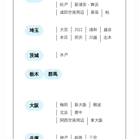
松戸
新浦安・舞浜
成田空港周辺
幕張
柏
大宮
川口
浦和
越谷
埼玉
本庄
所沢
川越
志木
水戸
茨城
栃木
群馬
梅田
新大阪
難波
大阪
北浜
豊中
関西空港周辺
東大阪
神戸
姫路
三宮
兵庫