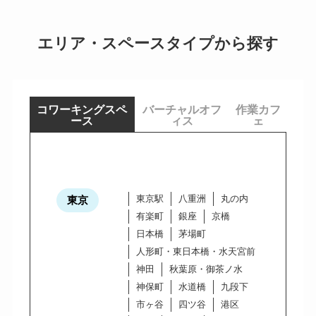
エリア・スペースタイプから探す
コワーキングスペ
バーチャルオフ
作業カフ
ース
ィス
ェ
東京駅
八重洲
丸の内
東京
有楽町
銀座
京橋
日本橋
茅場町
人形町・東日本橋・水天宮前
神田
秋葉原・御茶ノ水
神保町
水道橋
九段下
市ヶ谷
四ツ谷
港区