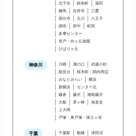
北千住
錦糸町
蒲田
練馬
吉祥寺
三鷹
国分寺
立川
八王子
調布
府中
町田
多摩センター
登戸・向ヶ丘遊園
ひばりヶ丘
川崎
溝の口
武蔵小杉
神奈川
能見台
桜木町・関内周辺
みなとみらい
横浜
新横浜
センター北
鎌倉
藤沢
湘南藤沢
大船
茅ヶ崎
海老名
上大岡
戸塚・東戸塚・保土ヶ谷
千葉駅
船橋
津田沼
千葉