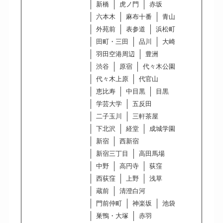
新橋
虎ノ門
赤坂
六本木
麻布十番
青山
外苑前
表参道
浜松町
田町・三田
品川
大崎
羽田空港周辺
豊洲
渋谷
原宿
代々木公園
代々木上原
代官山
恵比寿
中目黒
目黒
学芸大学
五反田
二子玉川
三軒茶屋
下北沢
経堂
成城学園
新宿
西新宿
新宿三丁目
高田馬場
中野
高円寺
荻窪
西荻窪
上野
浅草
蔵前
清澄白河
門前仲町
神楽坂
池袋
巣鴨・大塚
赤羽