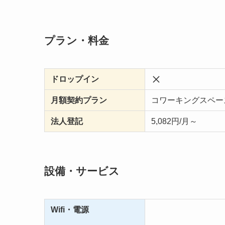
プラン・料金
ドロップイン
月額契約プラン
コワーキングスペース：
法人登記
5,082円/月～
設備・サービス
Wifi・電源