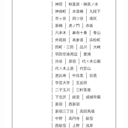
神田
秋葉原・御茶ノ水
神保町
水道橋
九段下
市ヶ谷
四ツ谷
港区
新橋
虎ノ門
赤坂
六本木
麻布十番
青山
外苑前
表参道
浜松町
田町・三田
品川
大崎
羽田空港周辺
豊洲
渋谷
原宿
代々木公園
代々木上原
代官山
恵比寿
中目黒
目黒
学芸大学
五反田
二子玉川
三軒茶屋
下北沢
経堂
成城学園
新宿
西新宿
新宿三丁目
高田馬場
中野
高円寺
荻窪
西荻窪
上野
浅草