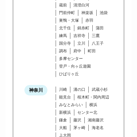
蔵前
清澄白河
門前仲町
神楽坂
池袋
巣鴨・大塚
赤羽
北千住
錦糸町
蒲田
練馬
吉祥寺
三鷹
国分寺
立川
八王子
調布
府中
町田
多摩センター
登戸・向ヶ丘遊園
ひばりヶ丘
川崎
溝の口
武蔵小杉
神奈川
能見台
桜木町・関内周辺
みなとみらい
横浜
新横浜
センター北
鎌倉
藤沢
湘南藤沢
大船
茅ヶ崎
海老名
上大岡