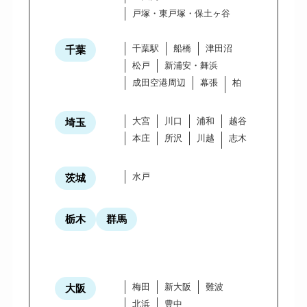
戸塚・東戸塚・保土ヶ谷
千葉駅
船橋
津田沼
千葉
松戸
新浦安・舞浜
成田空港周辺
幕張
柏
大宮
川口
浦和
越谷
埼玉
本庄
所沢
川越
志木
水戸
茨城
栃木
群馬
梅田
新大阪
難波
大阪
北浜
豊中