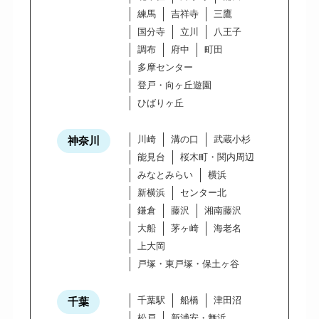
練馬
吉祥寺
三鷹
国分寺
立川
八王子
調布
府中
町田
多摩センター
登戸・向ヶ丘遊園
ひばりヶ丘
川崎
溝の口
武蔵小杉
神奈川
能見台
桜木町・関内周辺
みなとみらい
横浜
新横浜
センター北
鎌倉
藤沢
湘南藤沢
大船
茅ヶ崎
海老名
上大岡
戸塚・東戸塚・保土ヶ谷
千葉駅
船橋
津田沼
千葉
松戸
新浦安・舞浜