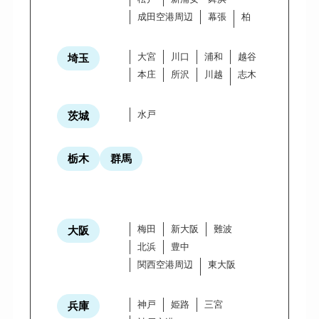
成田空港周辺
幕張
柏
大宮
川口
浦和
越谷
埼玉
本庄
所沢
川越
志木
水戸
茨城
栃木
群馬
梅田
新大阪
難波
大阪
北浜
豊中
関西空港周辺
東大阪
神戸
姫路
三宮
兵庫