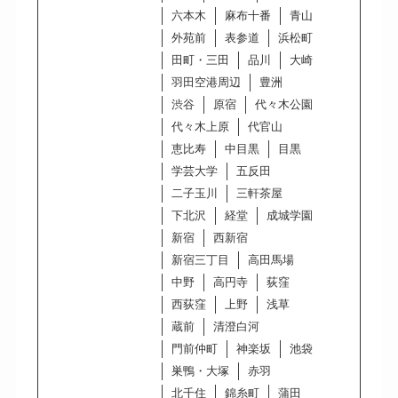
六本木
麻布十番
青山
外苑前
表参道
浜松町
田町・三田
品川
大崎
羽田空港周辺
豊洲
渋谷
原宿
代々木公園
代々木上原
代官山
恵比寿
中目黒
目黒
学芸大学
五反田
二子玉川
三軒茶屋
下北沢
経堂
成城学園
新宿
西新宿
新宿三丁目
高田馬場
中野
高円寺
荻窪
西荻窪
上野
浅草
蔵前
清澄白河
門前仲町
神楽坂
池袋
巣鴨・大塚
赤羽
北千住
錦糸町
蒲田