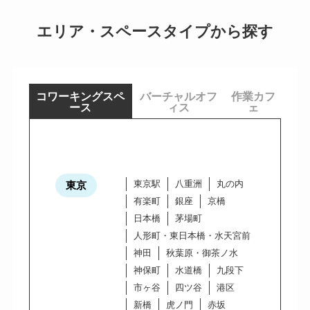
エリア・スペースタイプから探す
コワーキングスペ
バーチャルオフ
作業カフ
ース
ィス
ェ
東京駅
八重洲
丸の内
東京
有楽町
銀座
京橋
日本橋
茅場町
人形町・東日本橋・水天宮前
神田
秋葉原・御茶ノ水
神保町
水道橋
九段下
市ヶ谷
四ツ谷
港区
新橋
虎ノ門
赤坂