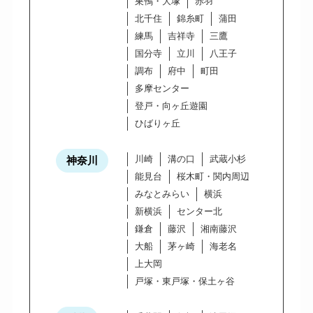
巣鴨・大塚
赤羽
北千住
錦糸町
蒲田
練馬
吉祥寺
三鷹
国分寺
立川
八王子
調布
府中
町田
多摩センター
登戸・向ヶ丘遊園
ひばりヶ丘
川崎
溝の口
武蔵小杉
神奈川
能見台
桜木町・関内周辺
みなとみらい
横浜
新横浜
センター北
鎌倉
藤沢
湘南藤沢
大船
茅ヶ崎
海老名
上大岡
戸塚・東戸塚・保土ヶ谷