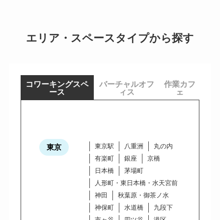
エリア・スペースタイプから探す
コワーキングスペ
バーチャルオフ
作業カフ
ース
ィス
ェ
東京駅
八重洲
丸の内
東京
有楽町
銀座
京橋
日本橋
茅場町
人形町・東日本橋・水天宮前
神田
秋葉原・御茶ノ水
神保町
水道橋
九段下
市ヶ谷
四ツ谷
港区