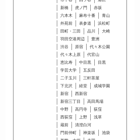
新橋
虎ノ門
赤坂
六本木
麻布十番
青山
外苑前
表参道
浜松町
田町・三田
品川
大崎
羽田空港周辺
豊洲
渋谷
原宿
代々木公園
代々木上原
代官山
恵比寿
中目黒
目黒
学芸大学
五反田
二子玉川
三軒茶屋
下北沢
経堂
成城学園
新宿
西新宿
新宿三丁目
高田馬場
中野
高円寺
荻窪
西荻窪
上野
浅草
蔵前
清澄白河
門前仲町
神楽坂
池袋