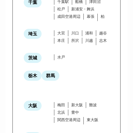
千葉駅
船橋
津田沼
千葉
松戸
新浦安・舞浜
成田空港周辺
幕張
柏
大宮
川口
浦和
越谷
埼玉
本庄
所沢
川越
志木
水戸
茨城
栃木
群馬
梅田
新大阪
難波
大阪
北浜
豊中
関西空港周辺
東大阪