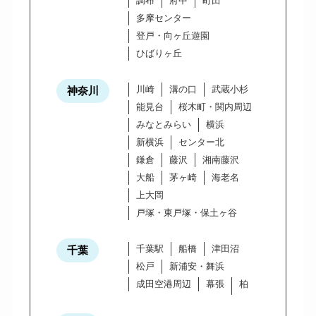
調布
府中
町田
多摩センター
登戸・向ヶ丘遊園
ひばりヶ丘
川崎
溝の口
武蔵小杉
神奈川
能見台
桜木町・関内周辺
みなとみらい
横浜
新横浜
センター北
鎌倉
藤沢
湘南藤沢
大船
茅ヶ崎
海老名
上大岡
戸塚・東戸塚・保土ヶ谷
千葉駅
船橋
津田沼
千葉
松戸
新浦安・舞浜
成田空港周辺
幕張
柏