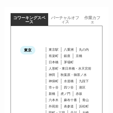
コワーキングスペ
バーチャルオフ
作業カフ
ース
ィス
ェ
東京駅
八重洲
丸の内
東京
有楽町
銀座
京橋
日本橋
茅場町
人形町・東日本橋・水天宮前
神田
秋葉原・御茶ノ水
神保町
水道橋
九段下
市ヶ谷
四ツ谷
港区
新橋
虎ノ門
赤坂
六本木
麻布十番
青山
外苑前
表参道
浜松町
田町・三田
品川
大崎