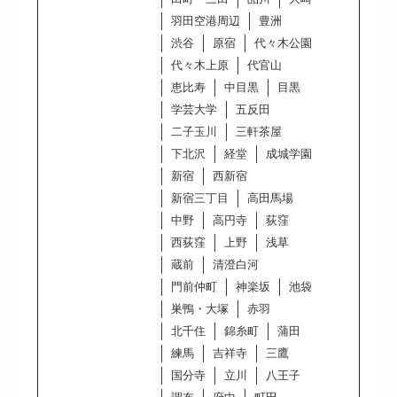
羽田空港周辺
豊洲
渋谷
原宿
代々木公園
代々木上原
代官山
恵比寿
中目黒
目黒
学芸大学
五反田
二子玉川
三軒茶屋
下北沢
経堂
成城学園
新宿
西新宿
新宿三丁目
高田馬場
中野
高円寺
荻窪
西荻窪
上野
浅草
蔵前
清澄白河
門前仲町
神楽坂
池袋
巣鴨・大塚
赤羽
北千住
錦糸町
蒲田
練馬
吉祥寺
三鷹
国分寺
立川
八王子