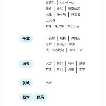
新横浜
センター北
鎌倉
藤沢
湘南藤沢
大船
茅ヶ崎
海老名
上大岡
戸塚・東戸塚・保土ヶ谷
千葉駅
船橋
津田沼
千葉
松戸
新浦安・舞浜
成田空港周辺
幕張
柏
大宮
川口
浦和
越谷
埼玉
本庄
所沢
川越
志木
水戸
茨城
栃木
群馬