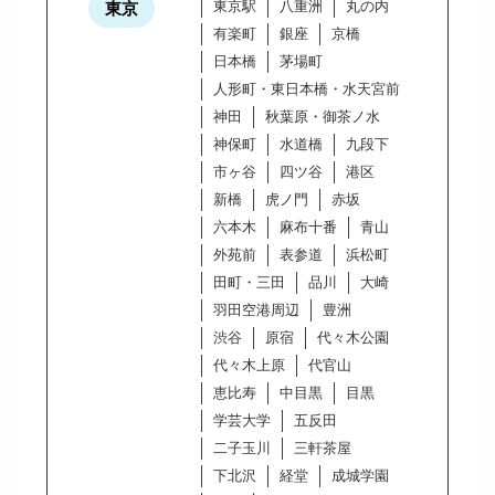
東京駅
八重洲
丸の内
東京
有楽町
銀座
京橋
日本橋
茅場町
人形町・東日本橋・水天宮前
神田
秋葉原・御茶ノ水
神保町
水道橋
九段下
市ヶ谷
四ツ谷
港区
新橋
虎ノ門
赤坂
六本木
麻布十番
青山
外苑前
表参道
浜松町
田町・三田
品川
大崎
羽田空港周辺
豊洲
渋谷
原宿
代々木公園
代々木上原
代官山
恵比寿
中目黒
目黒
学芸大学
五反田
二子玉川
三軒茶屋
下北沢
経堂
成城学園