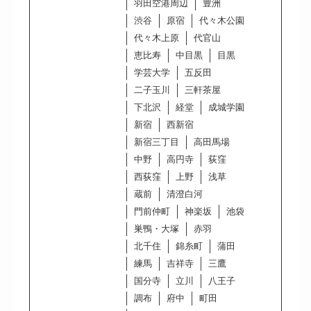
羽田空港周辺
豊洲
渋谷
原宿
代々木公園
代々木上原
代官山
恵比寿
中目黒
目黒
学芸大学
五反田
二子玉川
三軒茶屋
下北沢
経堂
成城学園
新宿
西新宿
新宿三丁目
高田馬場
中野
高円寺
荻窪
西荻窪
上野
浅草
蔵前
清澄白河
門前仲町
神楽坂
池袋
巣鴨・大塚
赤羽
北千住
錦糸町
蒲田
練馬
吉祥寺
三鷹
国分寺
立川
八王子
調布
府中
町田