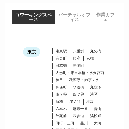
コワーキングスペ
バーチャルオフ
作業カフ
ース
ィス
ェ
東京駅
八重洲
丸の内
東京
有楽町
銀座
京橋
日本橋
茅場町
人形町・東日本橋・水天宮前
神田
秋葉原・御茶ノ水
神保町
水道橋
九段下
市ヶ谷
四ツ谷
港区
新橋
虎ノ門
赤坂
六本木
麻布十番
青山
外苑前
表参道
浜松町
田町・三田
品川
大崎