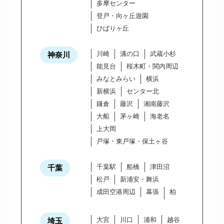
多摩センター
登戸・向ヶ丘遊園
ひばりヶ丘
川崎
溝の口
武蔵小杉
神奈川
能見台
桜木町・関内周辺
みなとみらい
横浜
新横浜
センター北
鎌倉
藤沢
湘南藤沢
大船
茅ヶ崎
海老名
上大岡
戸塚・東戸塚・保土ヶ谷
千葉駅
船橋
津田沼
千葉
松戸
新浦安・舞浜
成田空港周辺
幕張
柏
大宮
川口
浦和
越谷
埼玉