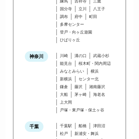
練馬
吉祥寺
三鷹
国分寺
立川
八王子
調布
府中
町田
多摩センター
登戸・向ヶ丘遊園
ひばりヶ丘
川崎
溝の口
武蔵小杉
神奈川
能見台
桜木町・関内周辺
みなとみらい
横浜
新横浜
センター北
鎌倉
藤沢
湘南藤沢
大船
茅ヶ崎
海老名
上大岡
戸塚・東戸塚・保土ヶ谷
千葉駅
船橋
津田沼
千葉
松戸
新浦安・舞浜