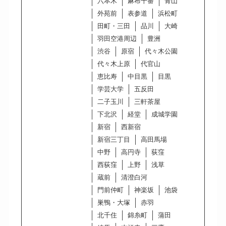
六本木
麻布十番
青山
外苑前
表参道
浜松町
田町・三田
品川
大崎
羽田空港周辺
豊洲
渋谷
原宿
代々木公園
代々木上原
代官山
恵比寿
中目黒
目黒
学芸大学
五反田
二子玉川
三軒茶屋
下北沢
経堂
成城学園
新宿
西新宿
新宿三丁目
高田馬場
中野
高円寺
荻窪
西荻窪
上野
浅草
蔵前
清澄白河
門前仲町
神楽坂
池袋
巣鴨・大塚
赤羽
北千住
錦糸町
蒲田