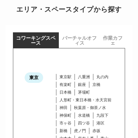
エリア・スペースタイプから探す
コワーキングスペ
バーチャルオフ
作業カフ
ース
ィス
ェ
東京駅
八重洲
丸の内
東京
有楽町
銀座
京橋
日本橋
茅場町
人形町・東日本橋・水天宮前
神田
秋葉原・御茶ノ水
神保町
水道橋
九段下
市ヶ谷
四ツ谷
港区
新橋
虎ノ門
赤坂