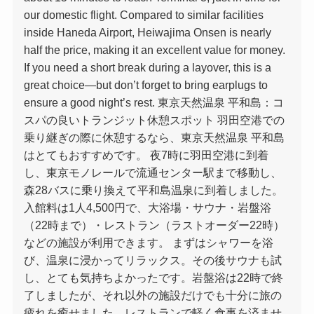
our domestic flight. Compared to similar facilities
inside Haneda Airport, Heiwajima Onsen is nearly
half the price, making it an excellent value for money.
If you need a short break during a layover, this is a
great choice—but don’t forget to bring earplugs to
ensure a good night’s rest. 東京天然温泉 平和島：コ
スパの良いトランジット休憩スポット 羽田空港での
乗り継ぎの際に休憩するなら、東京天然温泉 平和島
はとてもおすすめです。 夜7時に羽田空港に到着
し、東京モノレールで流通センター駅まで移動し、
森28バスに乗り換えて平和島温泉に到着しました。
入館料は1人4,500円で、大浴場・サウナ・岩盤浴
（22時まで）・レストラン（ラストオーダー22時）
などの施設が利用できます。 まずはシャワーを浴
び、温泉に浸かってリラックス。その後サウナも試
し、とても気持ちよかったです。岩盤浴は22時で終
了しましたが、それ以外の施設だけでも十分に旅の
疲れを癒せました。レストランで軽く食事を済ませ