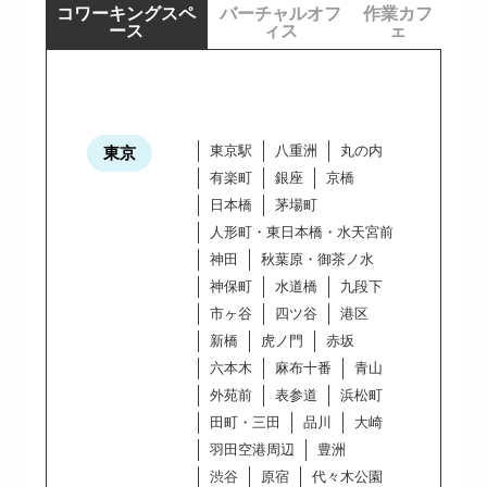
コワーキングスペ
バーチャルオフ
作業カフ
ース
ィス
ェ
東京駅
八重洲
丸の内
東京
有楽町
銀座
京橋
日本橋
茅場町
人形町・東日本橋・水天宮前
神田
秋葉原・御茶ノ水
神保町
水道橋
九段下
市ヶ谷
四ツ谷
港区
新橋
虎ノ門
赤坂
六本木
麻布十番
青山
外苑前
表参道
浜松町
田町・三田
品川
大崎
羽田空港周辺
豊洲
渋谷
原宿
代々木公園