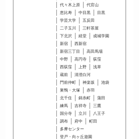
代々木上原
代官山
恵比寿
中目黒
目黒
学芸大学
五反田
二子玉川
三軒茶屋
下北沢
経堂
成城学園
新宿
西新宿
新宿三丁目
高田馬場
中野
高円寺
荻窪
西荻窪
上野
浅草
蔵前
清澄白河
門前仲町
神楽坂
池袋
巣鴨・大塚
赤羽
北千住
錦糸町
蒲田
練馬
吉祥寺
三鷹
国分寺
立川
八王子
調布
府中
町田
多摩センター
登戸・向ヶ丘遊園