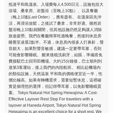
抵達平和島溫泉。入場費每人4,500日元，設施包括大
浴場、桑拿房、岩盤浴（至晚上10點）、以及餐廳
（晚上10點Last Order），應有盡有。 在溫泉區先沖
涼，再浸浴放鬆，之後試了桑拿，非常舒適。雖然岩
盤浴晚上10點就關閉，但其他設施仍然足夠讓人消除
旅途疲勞。我們在餐廳簡單吃過晚餐，然後到休息房
睡覺至凌晨2點半。不過，休息房內很多人打鼻鼾，聲
音頗大，如果對聲音敏感，建議一定要帶耳塞，否則
可能會影響睡眠。 醒來後梳洗刷牙，結賬，準備搭免
費接駁巴士回羽田機場。大約15分鐘後，巴士順利到
達第3客運站，接上我們的內陸航班。 相比起機場內
的類似設施，天然温泉 平和島的價格便宜近一半，性
價比極高。如果有轉機需求，需要短暫休息，這裡確
實是個理想的選擇，但記得帶耳塞，以免影響睡眠質
素。 Tokyo Natural Hot Spring Heiwajima: A Cost-
Effective Layover Rest Stop For travelers with a
layover at Haneda Airport, Tokyo Natural Hot Spring
Heiwajima is an excellent choice for a short rest. We