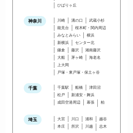
ひばりヶ丘
川崎
溝の口
武蔵小杉
神奈川
能見台
桜木町・関内周辺
みなとみらい
横浜
新横浜
センター北
鎌倉
藤沢
湘南藤沢
大船
茅ヶ崎
海老名
上大岡
戸塚・東戸塚・保土ヶ谷
千葉駅
船橋
津田沼
千葉
松戸
新浦安・舞浜
成田空港周辺
幕張
柏
大宮
川口
浦和
越谷
埼玉
本庄
所沢
川越
志木