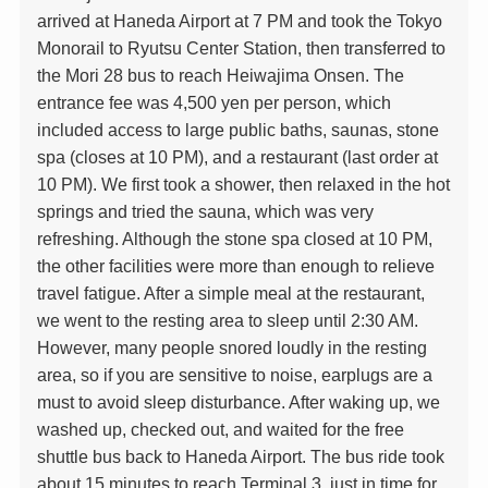
arrived at Haneda Airport at 7 PM and took the Tokyo
Monorail to Ryutsu Center Station, then transferred to
the Mori 28 bus to reach Heiwajima Onsen. The
entrance fee was 4,500 yen per person, which
included access to large public baths, saunas, stone
spa (closes at 10 PM), and a restaurant (last order at
10 PM). We first took a shower, then relaxed in the hot
springs and tried the sauna, which was very
refreshing. Although the stone spa closed at 10 PM,
the other facilities were more than enough to relieve
travel fatigue. After a simple meal at the restaurant,
we went to the resting area to sleep until 2:30 AM.
However, many people snored loudly in the resting
area, so if you are sensitive to noise, earplugs are a
must to avoid sleep disturbance. After waking up, we
washed up, checked out, and waited for the free
shuttle bus back to Haneda Airport. The bus ride took
about 15 minutes to reach Terminal 3, just in time for