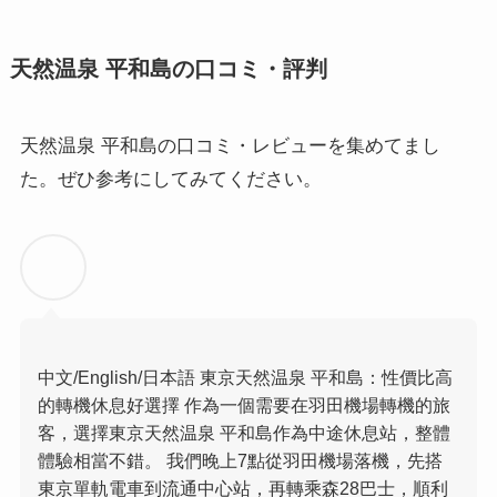
天然温泉 平和島の口コミ・評判
天然温泉 平和島の口コミ・レビューを集めてまし
た。ぜひ参考にしてみてください。
中文/English/日本語 東京天然温泉 平和島：性價比高
的轉機休息好選擇 作為一個需要在羽田機場轉機的旅
客，選擇東京天然温泉 平和島作為中途休息站，整體
體驗相當不錯。 我們晚上7點從羽田機場落機，先搭
東京單軌電車到流通中心站，再轉乘森28巴士，順利