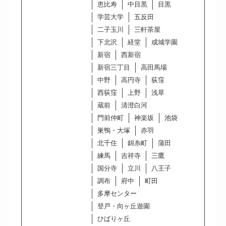
恵比寿
中目黒
目黒
学芸大学
五反田
二子玉川
三軒茶屋
下北沢
経堂
成城学園
新宿
西新宿
新宿三丁目
高田馬場
中野
高円寺
荻窪
西荻窪
上野
浅草
蔵前
清澄白河
門前仲町
神楽坂
池袋
巣鴨・大塚
赤羽
北千住
錦糸町
蒲田
練馬
吉祥寺
三鷹
国分寺
立川
八王子
調布
府中
町田
多摩センター
登戸・向ヶ丘遊園
ひばりヶ丘