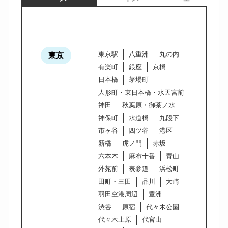
東京駅
八重洲
丸の内
東京
有楽町
銀座
京橋
日本橋
茅場町
人形町・東日本橋・水天宮前
神田
秋葉原・御茶ノ水
神保町
水道橋
九段下
市ヶ谷
四ツ谷
港区
新橋
虎ノ門
赤坂
六本木
麻布十番
青山
外苑前
表参道
浜松町
田町・三田
品川
大崎
羽田空港周辺
豊洲
渋谷
原宿
代々木公園
代々木上原
代官山