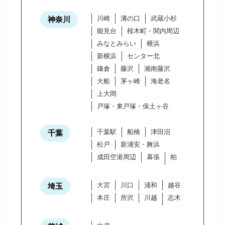
川崎
溝の口
武蔵小杉
神奈川
能見台
桜木町・関内周辺
みなとみらい
横浜
新横浜
センター北
鎌倉
藤沢
湘南藤沢
大船
茅ヶ崎
海老名
上大岡
戸塚・東戸塚・保土ヶ谷
千葉駅
船橋
津田沼
千葉
松戸
新浦安・舞浜
成田空港周辺
幕張
柏
大宮
川口
浦和
越谷
埼玉
本庄
所沢
川越
志木