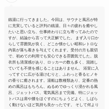
銭湯に行ってきました。今回は、サウナと風呂が特
に充実していると評判の銭湯。日々の疲れを癒やし
たいと思い立ち、仕事終わりに立ち寄ってみたので
すが、結論から言って大正解でした。 まず入り口か
らして雰囲気が良く、どこか懐かしい昭和レトロな
内装が落ち着きを与えてくれます。受付の方も親切
で、初めての利用でも安心できる雰囲気でした。脱
衣所も清潔感があり、ロッカーの数も多く、混雑し
ていても不便を感じることはありません。 浴室に入
ってすぐに広がる湯けむりと、ふわっと香るヒノキ
の香りに癒されます。湯船は数種類あり、定番の熱
めの風呂はもちろん、ぬるめでゆっくり浸かれる風
呂、ジェットバス、電気風呂まで完備。特にジェッ
トバスは肩や腰をほぐすのにちょうどよく、しばら
く動けないほど気持ち良かったです。 そして何より