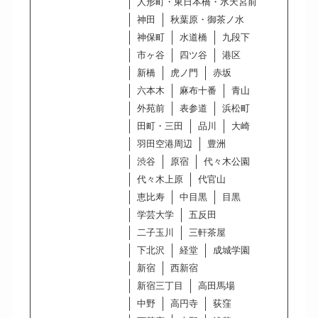
人形町・東日本橋・水天宮前
神田
秋葉原・御茶ノ水
神保町
水道橋
九段下
市ヶ谷
四ツ谷
港区
新橋
虎ノ門
赤坂
六本木
麻布十番
青山
外苑前
表参道
浜松町
田町・三田
品川
大崎
羽田空港周辺
豊洲
渋谷
原宿
代々木公園
代々木上原
代官山
恵比寿
中目黒
目黒
学芸大学
五反田
二子玉川
三軒茶屋
下北沢
経堂
成城学園
新宿
西新宿
新宿三丁目
高田馬場
中野
高円寺
荻窪