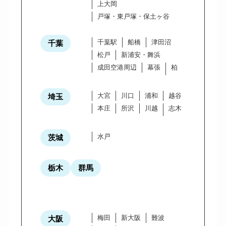
上大岡
戸塚・東戸塚・保土ヶ谷
千葉駅
船橋
津田沼
千葉
松戸
新浦安・舞浜
成田空港周辺
幕張
柏
大宮
川口
浦和
越谷
埼玉
本庄
所沢
川越
志木
水戸
茨城
栃木
群馬
梅田
新大阪
難波
大阪