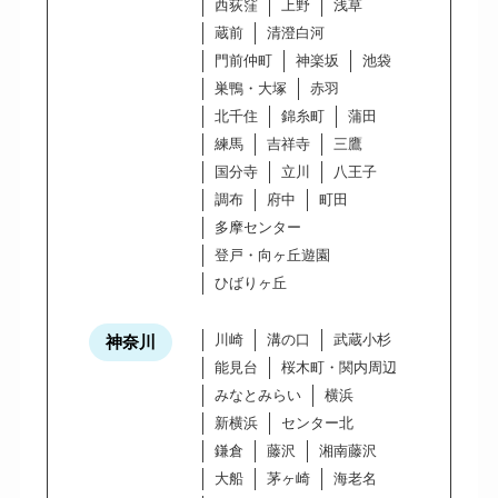
西荻窪
上野
浅草
蔵前
清澄白河
門前仲町
神楽坂
池袋
巣鴨・大塚
赤羽
北千住
錦糸町
蒲田
練馬
吉祥寺
三鷹
国分寺
立川
八王子
調布
府中
町田
多摩センター
登戸・向ヶ丘遊園
ひばりヶ丘
川崎
溝の口
武蔵小杉
神奈川
能見台
桜木町・関内周辺
みなとみらい
横浜
新横浜
センター北
鎌倉
藤沢
湘南藤沢
大船
茅ヶ崎
海老名