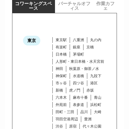
コワーキングスペ
バーチャルオフ
作業カフ
ース
ィス
ェ
東京駅
八重洲
丸の内
東京
有楽町
銀座
京橋
日本橋
茅場町
人形町・東日本橋・水天宮前
神田
秋葉原・御茶ノ水
神保町
水道橋
九段下
市ヶ谷
四ツ谷
港区
新橋
虎ノ門
赤坂
六本木
麻布十番
青山
外苑前
表参道
浜松町
田町・三田
品川
大崎
羽田空港周辺
豊洲
渋谷
原宿
代々木公園