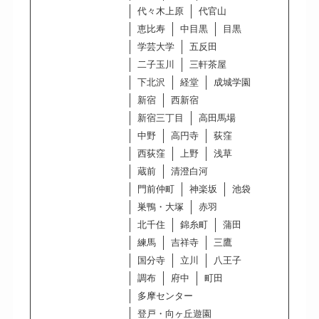
代々木上原
代官山
恵比寿
中目黒
目黒
学芸大学
五反田
二子玉川
三軒茶屋
下北沢
経堂
成城学園
新宿
西新宿
新宿三丁目
高田馬場
中野
高円寺
荻窪
西荻窪
上野
浅草
蔵前
清澄白河
門前仲町
神楽坂
池袋
巣鴨・大塚
赤羽
北千住
錦糸町
蒲田
練馬
吉祥寺
三鷹
国分寺
立川
八王子
調布
府中
町田
多摩センター
登戸・向ヶ丘遊園