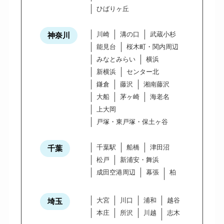
ひばりヶ丘
川崎
溝の口
武蔵小杉
神奈川
能見台
桜木町・関内周辺
みなとみらい
横浜
新横浜
センター北
鎌倉
藤沢
湘南藤沢
大船
茅ヶ崎
海老名
上大岡
戸塚・東戸塚・保土ヶ谷
千葉駅
船橋
津田沼
千葉
松戸
新浦安・舞浜
成田空港周辺
幕張
柏
大宮
川口
浦和
越谷
埼玉
本庄
所沢
川越
志木