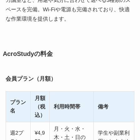
カ議室など、用途や気分に合わせて選べる3種類のス
ペースを完備。Wi-Fiや電源も完備されており、快適
な作業環境を提供します。
AcroStudyの料金
会員プラン（月額）
月額
プラン
（税
利用時間帯
備考
名
込）
月・火・水・
週2プ
¥4,9
学生や副業利
木・土・日の