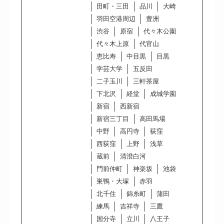
田町・三田
品川
大崎
羽田空港周辺
豊洲
渋谷
原宿
代々木公園
代々木上原
代官山
恵比寿
中目黒
目黒
学芸大学
五反田
二子玉川
三軒茶屋
下北沢
経堂
成城学園
新宿
西新宿
新宿三丁目
高田馬場
中野
高円寺
荻窪
西荻窪
上野
浅草
蔵前
清澄白河
門前仲町
神楽坂
池袋
巣鴨・大塚
赤羽
北千住
錦糸町
蒲田
練馬
吉祥寺
三鷹
国分寺
立川
八王子