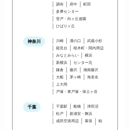
調布
府中
町田
多摩センター
登戸・向ヶ丘遊園
ひばりヶ丘
川崎
溝の口
武蔵小杉
神奈川
能見台
桜木町・関内周辺
みなとみらい
横浜
新横浜
センター北
鎌倉
藤沢
湘南藤沢
大船
茅ヶ崎
海老名
上大岡
戸塚・東戸塚・保土ヶ谷
千葉駅
船橋
津田沼
千葉
松戸
新浦安・舞浜
成田空港周辺
幕張
柏