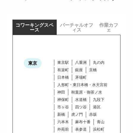
コワーキングスペ
バーチャルオフ
作業カフ
ース
ィス
ェ
東京駅
八重洲
丸の内
東京
有楽町
銀座
京橋
日本橋
茅場町
人形町・東日本橋・水天宮前
神田
秋葉原・御茶ノ水
神保町
水道橋
九段下
市ヶ谷
四ツ谷
港区
新橋
虎ノ門
赤坂
六本木
麻布十番
青山
外苑前
表参道
浜松町