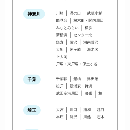
川崎
溝の口
武蔵小杉
神奈川
能見台
桜木町・関内周辺
みなとみらい
横浜
新横浜
センター北
鎌倉
藤沢
湘南藤沢
大船
茅ヶ崎
海老名
上大岡
戸塚・東戸塚・保土ヶ谷
千葉駅
船橋
津田沼
千葉
松戸
新浦安・舞浜
成田空港周辺
幕張
柏
大宮
川口
浦和
越谷
埼玉
本庄
所沢
川越
志木