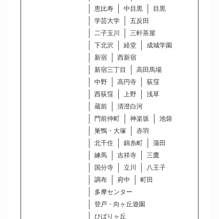
恵比寿
中目黒
目黒
学芸大学
五反田
二子玉川
三軒茶屋
下北沢
経堂
成城学園
新宿
西新宿
新宿三丁目
高田馬場
中野
高円寺
荻窪
西荻窪
上野
浅草
蔵前
清澄白河
門前仲町
神楽坂
池袋
巣鴨・大塚
赤羽
北千住
錦糸町
蒲田
練馬
吉祥寺
三鷹
国分寺
立川
八王子
調布
府中
町田
多摩センター
登戸・向ヶ丘遊園
ひばりヶ丘