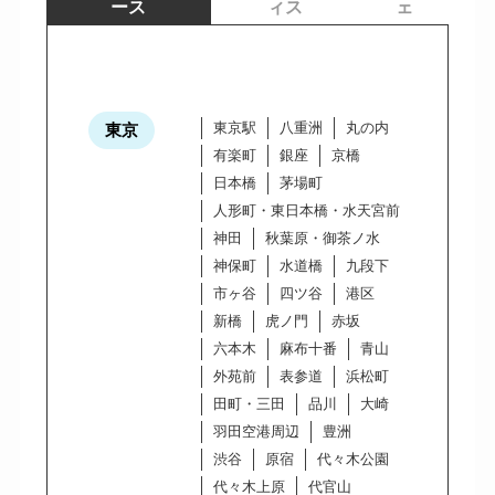
ース
ィス
ェ
東京駅
八重洲
丸の内
東京
有楽町
銀座
京橋
日本橋
茅場町
人形町・東日本橋・水天宮前
神田
秋葉原・御茶ノ水
神保町
水道橋
九段下
市ヶ谷
四ツ谷
港区
新橋
虎ノ門
赤坂
六本木
麻布十番
青山
外苑前
表参道
浜松町
田町・三田
品川
大崎
羽田空港周辺
豊洲
渋谷
原宿
代々木公園
代々木上原
代官山