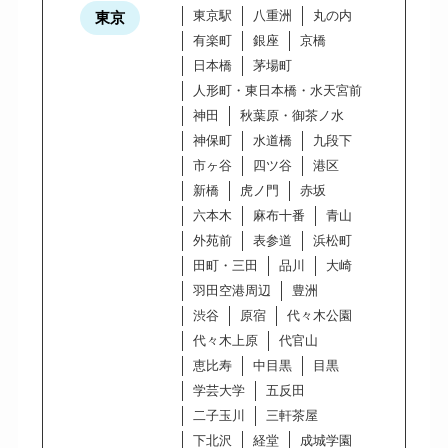
東京駅
八重洲
丸の内
東京
有楽町
銀座
京橋
日本橋
茅場町
人形町・東日本橋・水天宮前
神田
秋葉原・御茶ノ水
神保町
水道橋
九段下
市ヶ谷
四ツ谷
港区
新橋
虎ノ門
赤坂
六本木
麻布十番
青山
外苑前
表参道
浜松町
田町・三田
品川
大崎
羽田空港周辺
豊洲
渋谷
原宿
代々木公園
代々木上原
代官山
恵比寿
中目黒
目黒
学芸大学
五反田
二子玉川
三軒茶屋
下北沢
経堂
成城学園