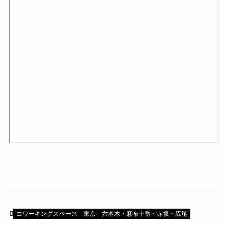
コワーキングスペース
東京
六本木・麻布十番・赤坂・広尾