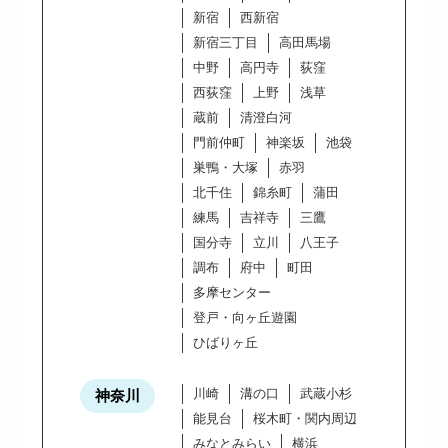
新宿
西新宿
新宿三丁目
高田馬場
中野
高円寺
荻窪
西荻窪
上野
浅草
蔵前
清澄白河
門前仲町
神楽坂
池袋
巣鴨・大塚
赤羽
北千住
錦糸町
蒲田
練馬
吉祥寺
三鷹
国分寺
立川
八王子
調布
府中
町田
多摩センター
登戸・向ヶ丘遊園
ひばりヶ丘
川崎
溝の口
武蔵小杉
神奈川
能見台
桜木町・関内周辺
みなとみらい
横浜