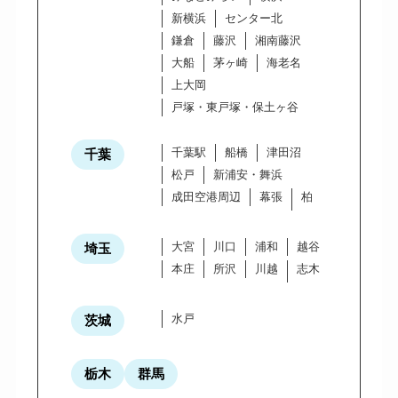
新横浜
センター北
鎌倉
藤沢
湘南藤沢
大船
茅ヶ崎
海老名
上大岡
戸塚・東戸塚・保土ヶ谷
千葉駅
船橋
津田沼
千葉
松戸
新浦安・舞浜
成田空港周辺
幕張
柏
大宮
川口
浦和
越谷
埼玉
本庄
所沢
川越
志木
水戸
茨城
栃木
群馬