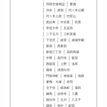
羽田空港周辺
豊洲
渋谷
原宿
代々木公園
代々木上原
代官山
恵比寿
中目黒
目黒
学芸大学
五反田
二子玉川
三軒茶屋
下北沢
経堂
成城学園
新宿
西新宿
新宿三丁目
高田馬場
中野
高円寺
荻窪
西荻窪
上野
浅草
蔵前
清澄白河
門前仲町
神楽坂
池袋
巣鴨・大塚
赤羽
北千住
錦糸町
蒲田
練馬
吉祥寺
三鷹
国分寺
立川
八王子
調布
府中
町田