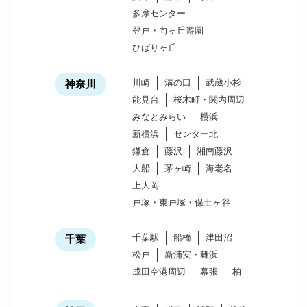
多摩センター
登戸・向ヶ丘遊園
ひばりヶ丘
川崎
溝の口
武蔵小杉
神奈川
能見台
桜木町・関内周辺
みなとみらい
横浜
新横浜
センター北
鎌倉
藤沢
湘南藤沢
大船
茅ヶ崎
海老名
上大岡
戸塚・東戸塚・保土ヶ谷
千葉駅
船橋
津田沼
千葉
松戸
新浦安・舞浜
成田空港周辺
幕張
柏