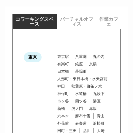
コワーキングスペ
バーチャルオフ
作業カフ
ース
ィス
ェ
東京駅
八重洲
丸の内
東京
有楽町
銀座
京橋
日本橋
茅場町
人形町・東日本橋・水天宮前
神田
秋葉原・御茶ノ水
神保町
水道橋
九段下
市ヶ谷
四ツ谷
港区
新橋
虎ノ門
赤坂
六本木
麻布十番
青山
外苑前
表参道
浜松町
田町・三田
品川
大崎