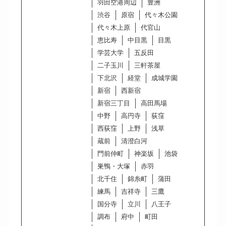
羽田空港周辺
豊洲
渋谷
原宿
代々木公園
代々木上原
代官山
恵比寿
中目黒
目黒
学芸大学
五反田
二子玉川
三軒茶屋
下北沢
経堂
成城学園
新宿
西新宿
新宿三丁目
高田馬場
中野
高円寺
荻窪
西荻窪
上野
浅草
蔵前
清澄白河
門前仲町
神楽坂
池袋
巣鴨・大塚
赤羽
北千住
錦糸町
蒲田
練馬
吉祥寺
三鷹
国分寺
立川
八王子
調布
府中
町田