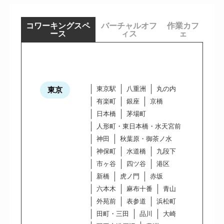
コワーキングスペ
バーチャルオフ
作業カフ
ース
ィス
ェ
東京駅
八重洲
丸の内
東京
有楽町
銀座
京橋
日本橋
茅場町
人形町・東日本橋・水天宮前
神田
秋葉原・御茶ノ水
神保町
水道橋
九段下
市ヶ谷
四ツ谷
港区
新橋
虎ノ門
赤坂
六本木
麻布十番
青山
外苑前
表参道
浜松町
田町・三田
品川
大崎