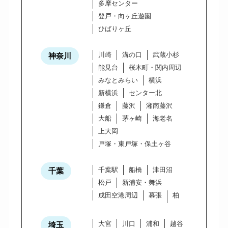
多摩センター
登戸・向ヶ丘遊園
ひばりヶ丘
川崎
溝の口
武蔵小杉
神奈川
能見台
桜木町・関内周辺
みなとみらい
横浜
新横浜
センター北
鎌倉
藤沢
湘南藤沢
大船
茅ヶ崎
海老名
上大岡
戸塚・東戸塚・保土ヶ谷
千葉駅
船橋
津田沼
千葉
松戸
新浦安・舞浜
成田空港周辺
幕張
柏
大宮
川口
浦和
越谷
埼玉