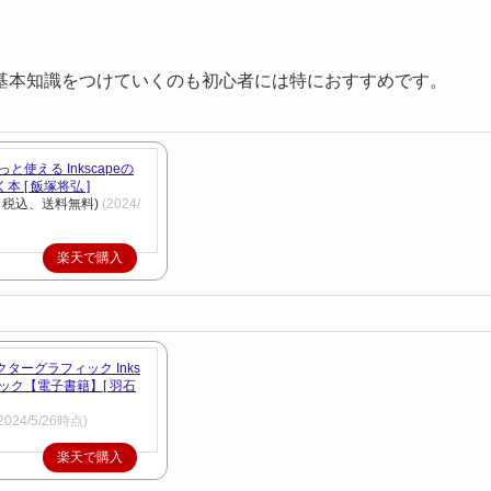
基本知識をつけていくのも初心者には特におすすめです。
と使える Inkscapeの
 [ 飯塚将弘 ]
円（税込、送料無料)
(2024/
楽天で購入
ターグラフィック Inks
ブック【電子書籍】[ 羽石
2024/5/26時点)
楽天で購入