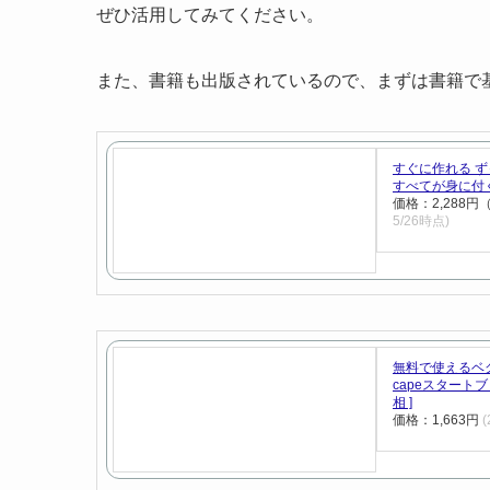
ぜひ活用してみてください。
また、書籍も出版されているので、まずは書籍で
すぐに作れる ずっ
すべてが身に付く本
価格：2,288
5/26時点)
無料で使えるベク
capeスタート
相 ]
価格：1,663円
(