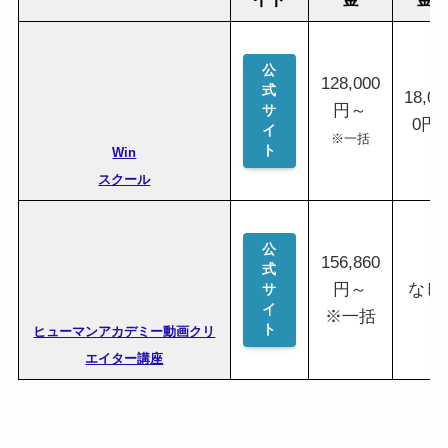
公
128,000
式
18,00
円～
サ
0円
イ
※一括
ト
Win
スクール
公
156,860
式
円～
なし
サ
イ
※一括
ト
ヒューマンアカデミー動画クリ
エイター講座