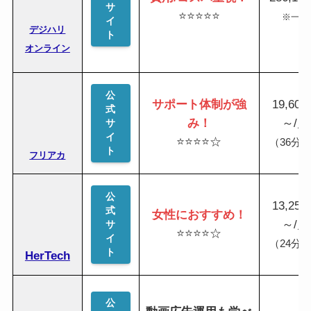
サ
⭐️⭐️⭐️⭐️⭐️
※一括
イ
デジハリ
ト
オンライン
公
サポート体制が強
19,60
式
み！
～/月
サ
イ
⭐️⭐️⭐️⭐️☆
（36分
ト
フリアカ
公
13,25
式
女性におすすめ！
～/月
サ
⭐️⭐️⭐️⭐️☆
イ
（24分
ト
HerTech
公