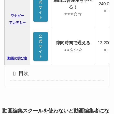
動画広告運用も学べ
式
240,00
る！
サ
※一括
イ
⭐️⭐️⭐️☆☆
ワナビー
ト
アカデミー
公
式
隙間時間で通える
13,200
サ
⭐️⭐️☆☆☆
※一括
イ
ト
動画の学び舎
目次
動画編集スクールを使わないと動画編集者にな