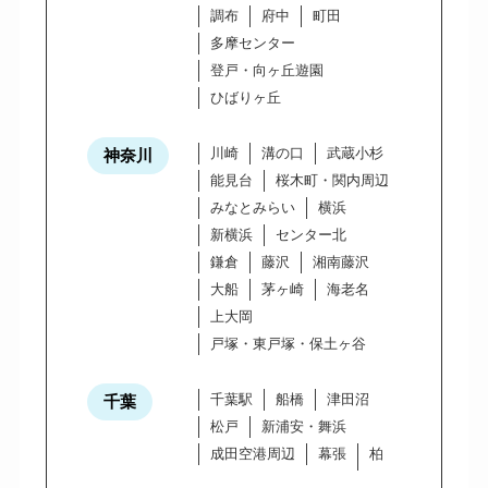
調布
府中
町田
多摩センター
登戸・向ヶ丘遊園
ひばりヶ丘
川崎
溝の口
武蔵小杉
神奈川
能見台
桜木町・関内周辺
みなとみらい
横浜
新横浜
センター北
鎌倉
藤沢
湘南藤沢
大船
茅ヶ崎
海老名
上大岡
戸塚・東戸塚・保土ヶ谷
千葉駅
船橋
津田沼
千葉
松戸
新浦安・舞浜
成田空港周辺
幕張
柏