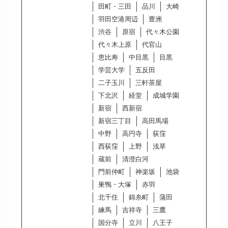
田町・三田
品川
大崎
羽田空港周辺
豊洲
渋谷
原宿
代々木公園
代々木上原
代官山
恵比寿
中目黒
目黒
学芸大学
五反田
二子玉川
三軒茶屋
下北沢
経堂
成城学園
新宿
西新宿
新宿三丁目
高田馬場
中野
高円寺
荻窪
西荻窪
上野
浅草
蔵前
清澄白河
門前仲町
神楽坂
池袋
巣鴨・大塚
赤羽
北千住
錦糸町
蒲田
練馬
吉祥寺
三鷹
国分寺
立川
八王子