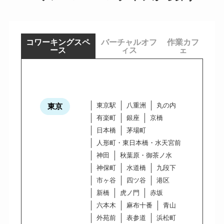
コワーキングスペ
バーチャルオフ
作業カフ
ース
ィス
ェ
東京駅
八重洲
丸の内
東京
有楽町
銀座
京橋
日本橋
茅場町
人形町・東日本橋・水天宮前
神田
秋葉原・御茶ノ水
神保町
水道橋
九段下
市ヶ谷
四ツ谷
港区
新橋
虎ノ門
赤坂
六本木
麻布十番
青山
外苑前
表参道
浜松町